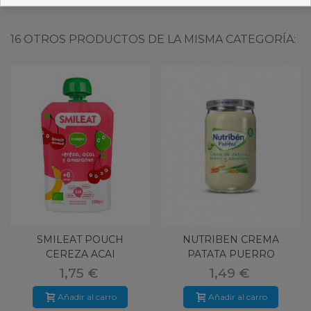
16 OTROS PRODUCTOS DE LA MISMA CATEGORÍA:
SMILEAT POUCH
NUTRIBEN CREMA
CEREZA ACAI
PATATA PUERRO
AMARANTO 100 G
ZANAHORIA 235G
1,75 €
1,49 €
Añadir al carro
Añadir al carro