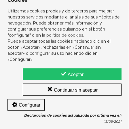
Cookies
LOS CLIENTES QUE COMPRARON ESTE
Utilizamos cookies propias y de terceros para mejorar
PRODUCTO TAMBIÉN HAN COMPRADO:
nuestros servicios mediante el análisis de sus hábitos de
navegación. Puede obtener más información y
configurar sus preferencias pulsando en el botón
"configurar" o en la
política de cookies
.
Puede aceptar todas las cookies haciendo clic en el
botón «Aceptar», rechazarlas en «Continuar sin
aceptar» o configurar su uso haciendo clic en
«Configurar».
Aceptar
Continuar sin aceptar
RESOURCE PURE LOMO
HERO BABY FRUTAS
PATATAS 300 G
VARIADAS 190 G
Configurar
3,55 €
1,45 €
Declaración de cookies actualizada por última vez el:
15/09/2021
Añadir al carro
Añadir al carro