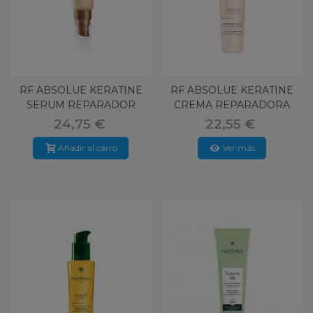
RF ABSOLUE KERATINE
RF ABSOLUE KERATINE
SERUM REPARADOR
CREMA REPARADORA
EXTREM 30 ML
100 ML
24,75 €
22,55 €
Añadir al carro
Ver más