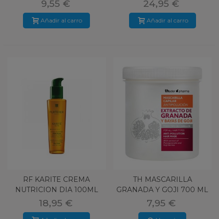
COLOR 75 ML
9,55 €
24,95 €
Añadir al carro
Añadir al carro
RF KARITE CREMA
TH MASCARILLA
NUTRICION DIA 100ML
GRANADA Y GOJI 700 ML
INTENSA
18,95 €
7,95 €