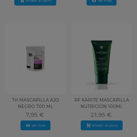
Añadir al carro
Ver más
TH MASCARILLA AJO
RF KARITE MASCARILLA
NEGRO 700 ML
NUTRICION 100ML
INTENSA
7,95 €
21,95 €
Ver más
Añadir al carro