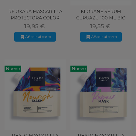
RF OKARA MASCARILLA
KLORANE SERUM
PROTECTORA COLOR
CUPUAZU 100 ML BIO
100 ML
19,95 €
19,55 €
Añadir al carro
Añadir al carro
Nuevo
Nuevo
PHYTO MASCARILLA
PHYTO MASCARILLA