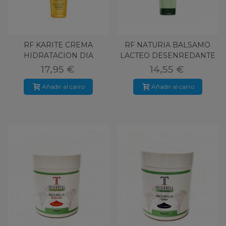
RF KARITE CREMA
RF NATURIA BALSAMO
HIDRATACION DIA
LACTEO DESENREDANTE
100ML
150 ML
17,95 €
14,55 €
Añadir al carro
Añadir al carro