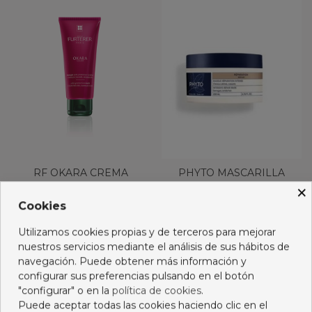
RF OKARA CREMA
PHYTO MASCARILLA
BRILLO
REPARACION 200 ML
×
TERMOPROTECTOR 150
16,95 €
22,55 €
Cookies
ML
Añadir al carro
Añadir al carro
Utilizamos cookies propias y de terceros para mejorar
nuestros servicios mediante el análisis de sus hábitos de
navegación. Puede obtener más información y
configurar sus preferencias pulsando en el botón
"configurar" o en la
política de cookies
.
Puede aceptar todas las cookies haciendo clic en el