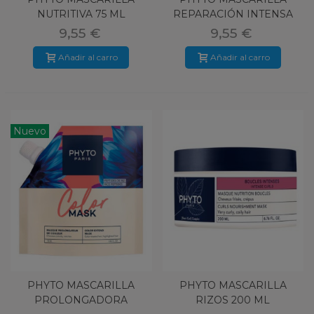
NUTRITIVA 75 ML
REPARACIÓN INTENSA
75 ML
9,55 €
9,55 €
Añadir al carro
Añadir al carro
Nuevo
PHYTO MASCARILLA
PHYTO MASCARILLA
PROLONGADORA
RIZOS 200 ML