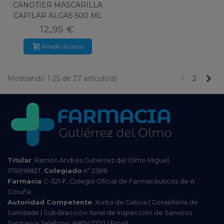
CANOTIER MASCARILLA
CAPILAR ALGAS 500 ML
12,95 €
Añadir al carro
Pr
Mostrando 1-25 de 27 artículo(s)
1
2
Titular
: Ramón Andrés Gutiérrez del Olmo Miguel,
07491882T,
Colegiado
nº 2588
Farmacia
C-321-F, Colegio Oficial de Farmacéuticos de A
Coruña
Autoridad Competente
: Xunta de Galicia | Consellería de
Sanidade | Subdirección Xeral de Inspección de Servizos
Sanitarios Teléfono: 881542702 | Email: