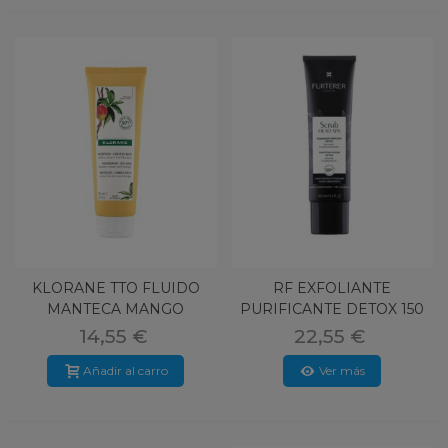
KLORANE TTO FLUIDO
RF EXFOLIANTE
MANTECA MANGO
PURIFICANTE DETOX 150
ML
14,55 €
22,55 €
Añadir al carro
Ver más