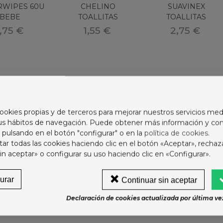
RWIPES 60U
CHELINO
SUAVINEX
BEBE
TOALLITAS
TOALLITAS
INFANTILES 60U
HUMEDAS 60U
,75 €
1,55 €
2,75 €
ookies propias y de terceros para mejorar nuestros servicios med
sus hábitos de navegación. Puede obtener más información y con
ARMED 40 MG/G
 pulsando en el botón "configurar" o en la
política de cookies
.
HAMPU MEDICINAL 1
r todas las cookies haciendo clic en el botón «Aceptar», rechaz
RASCO 150 ML
in aceptar» o configurar su uso haciendo clic en «Configurar».
6,37 €
ODOT BEBE SECO T4+
urar
Continuar sin aceptar
UAVINEX
CHICCO TOALLITAS
SEBAMED BABY
0-15KG 62U
ALLITAS
HUMEDAS 4 X 72
TOALL OLEOSAS 70
Declaración de cookies actualizada por última vez
4,75 €
EDAS 25U
TOALLITAS
U
,95 €
9,95 €
9,55 €