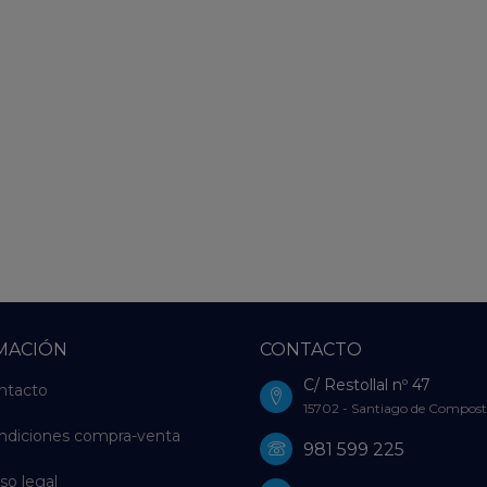
MACIÓN
CONTACTO
C/ Restollal nº 47
ntacto
15702 - Santiago de Compost
ndiciones compra-venta
981 599 225
so legal