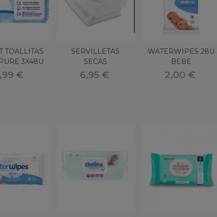
 TOALLITAS
SERVILLETAS
WATERWIPES 28U
PURE 3X48U
SECAS
BEBE
ABSORBENTES 50 U
,99 €
6,95 €
2,00 €