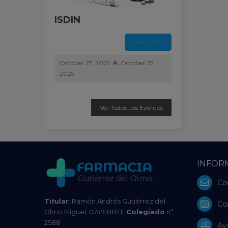
ISDIN
Leer Mas..
October 27, 2025
A
October 27,
2025
Ver Todos Los Eventos
INFOR
Co
Titular
: Ramón Andrés Gutiérrez del
Co
Olmo Miguel, 07491882T,
Colegiado
nº
2588
Avi