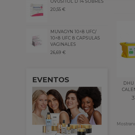
OVUSITOL D 14 SOBRES
A
20,55 €
B
1
MUVAGYN 10^8 UFC/
S
10^8 UFC 8 CAPSULAS
S
VAGINALES
2
26,69 €
EVENTOS
DHU 
CALE
3
Mostrand