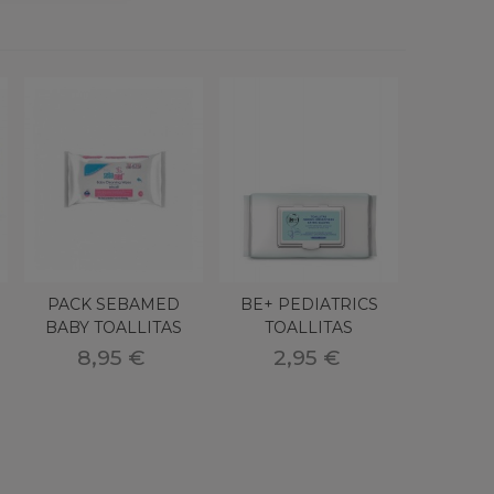
PACK SEBAMED
BE+ PEDIATRICS
BABY TOALLITAS
TOALLITAS
INFANTILES 3 U
DERMOLIMPIADORAS
8,95 €
2,95 €
EXTRA8