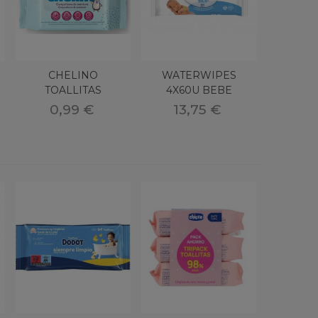
CHELINO
WATERWIPES
TOALLITAS
4X60U BEBE
INFANTILES 20 U
0,99 €
13,75 €