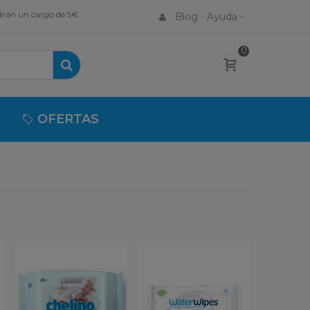
drán un cargo de 5€.
Blog
Ayuda
0
OFERTAS