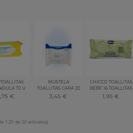
LCEDINA CHAMPU
ALNEARIO ALCEDA
2,75 €
ONIASE SUPRA D 30
OBRES
9,95 €
TOALLITAS
MUSTELA
CHICCO TOALLITAS
NDULA 72 U
TOALLITAS CARA 20
BEBE 16 TOALLITAS
BABY
U PHYSIOBEBE
,75 €
3,45 €
1,95 €
o 1-20 de 20 artículo(s)