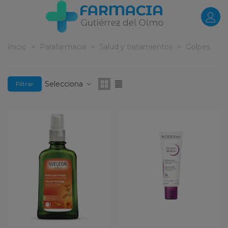
Inicio
>
Parafarmacia
>
Salud y tratamientos
>
Golpes
Selecciona
Filtrar