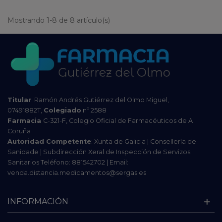
Mostrando 1-8 de 8 artículo(s)
Titular
: Ramón Andrés Gutiérrez del Olmo Miguel,
07491882T,
Colegiado
nº 2588
Farmacia
C-321-F, Colegio Oficial de Farmacéuticos de A
Coruña
Autoridad Competente
: Xunta de Galicia | Consellería de
Sanidade | Subdirección Xeral de Inspección de Servizos
Sanitarios Teléfono: 881542702 | Email:
venda.distancia.medicamentos@sergas.es
INFORMACIÓN