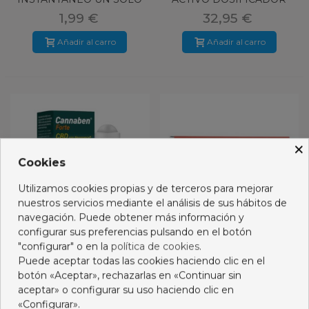
USO
1,99 €
32,95 €
Añadir al carro
Añadir al carro
×
Cookies
Utilizamos cookies propias y de terceros para mejorar
nuestros servicios mediante el análisis de sus hábitos de
navegación. Puede obtener más información y
configurar sus preferencias pulsando en el botón
"configurar" o en la
política de cookies
.
Puede aceptar todas las cookies haciendo clic en el
CANNABEN FORTE 1
FISIOCREM CANNABIS
botón «Aceptar», rechazarlas en «Continuar sin
ROLL ON 75 ML
2UX60 ML
aceptar» o configurar su uso haciendo clic en
11,95 €
19,95 €
«Configurar».