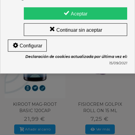
Ver más
Ver más
Aceptar
Continuar sin aceptar
Configurar
Declaración de cookies actualizada por última vez el:
15/09/2021
KIROOT MAG-ROOT
FISIOCREM GOLPIX
BASIC 120CAP
ROLL ON 15 ML
21,99 €
7,25 €
Añadir al carro
Ver más