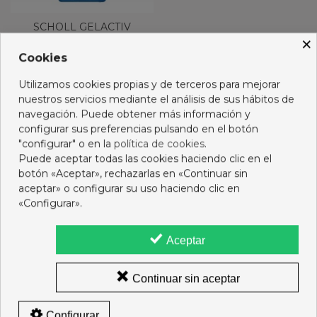
SCHOLL GELACTIV
×
PROFESIONAL 1 PAR
HOMBRE
Cookies
14,95 €
Utilizamos cookies propias y de terceros para mejorar
Ver más
nuestros servicios mediante el análisis de sus hábitos de
navegación. Puede obtener más información y
Mostrando 1-1 de 1 artículo(s)
configurar sus preferencias pulsando en el botón
"configurar" o en la
política de cookies
.
Puede aceptar todas las cookies haciendo clic en el
botón «Aceptar», rechazarlas en «Continuar sin
aceptar» o configurar su uso haciendo clic en
«Configurar».
Aceptar
Titular
: Ramón Andrés Gutiérrez del Olmo Miguel,
07491882T,
Colegiado
nº 2588
Farmacia
C-321-F, Colegio Oficial de Farmacéuticos de A
Continuar sin aceptar
Coruña
Autoridad Competente
: Xunta de Galicia | Consellería de
Configurar
Sanidade | Subdirección Xeral de Inspección de Servizos