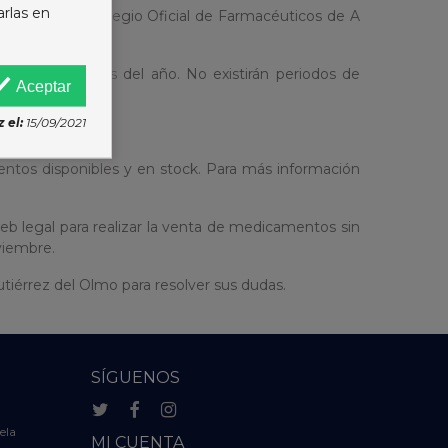
arlas en
 07491882T. Colegio Oficial de Farmacéuticos de A
as los 365 días del año. No existirán periodos de
Aceptar
 el:
15/09/2021
entos disponibles y en stock. Para más información
eb legal para realizar la venta de medicamentos sin
viembre.
iérrez del Olmo para resolver sus dudas.
SÍGUENOS
ela
MI CUENTA