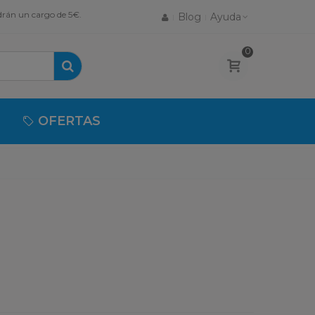
drán un cargo de 5€.
Blog
Ayuda
0
OFERTAS