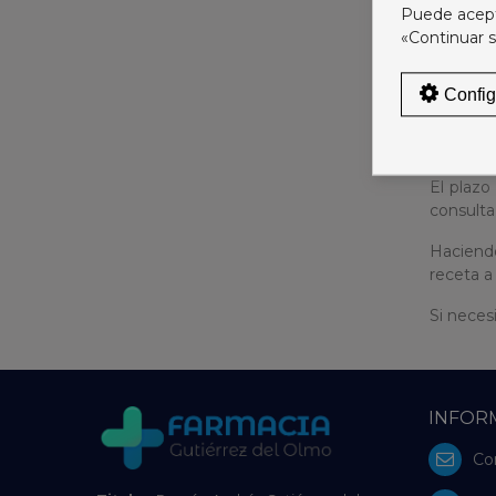
Puede acepta
Ldo. Ram
«Continuar s
Coruña.
Los prec
Config
cierres f
Gastos d
El plazo
consulta
Haciendo
receta a
Si neces
INFOR
Co