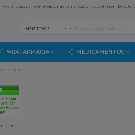
vío gratis desde 34,95€ (excepto medicamentos). Envío contra reembolso ten
Parafarmacia
×
PARAFARMACIA
MEDICAMENTOS
cos
>
Acne
ación web