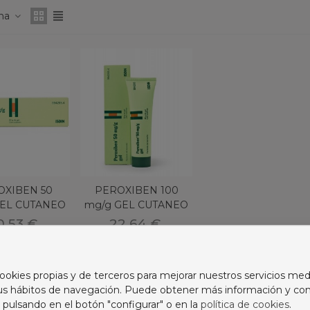
ona
OXIBEN 50
PEROXIBEN 100
GEL CUTANEO
mg/g GEL CUTANEO
UBO 60 g
1 TUBO 60 g
0,53 €
22,64 €
ookies propias y de terceros para mejorar nuestros servicios med
 1-2 de 2 artículo(s)
sus hábitos de navegación. Puede obtener más información y con
 pulsando en el botón "configurar" o en la
política de cookies
.