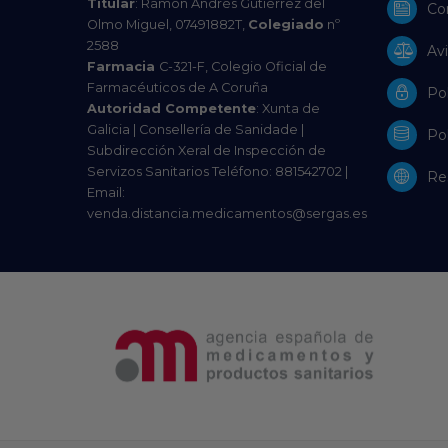
Titular
: Ramón Andrés Gutiérrez del
Co
Olmo Miguel, 07491882T,
Colegiado
nº
2588
Avi
Farmacia
C-321-F, Colegio Oficial de
Farmacéuticos de A Coruña
Pol
Autoridad Competente
: Xunta de
Galicia | Consellería de Sanidade |
Pol
Subdirección Xeral de Inspección de
Servizos Sanitarios Teléfono: 881542702 |
Res
Email:
venda.distancia.medicamentos@sergas.es