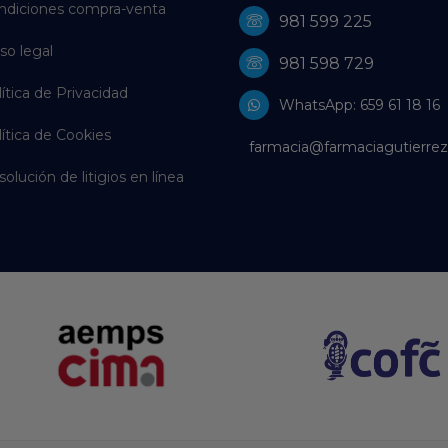
ndiciones compra-venta
981 599 225
so legal
981 598 729
ítica de Privacidad
WhatsApp: 659 61 18 16
ítica de Cookies
farmacia@farmaciagutierrez
olución de litigios en línea