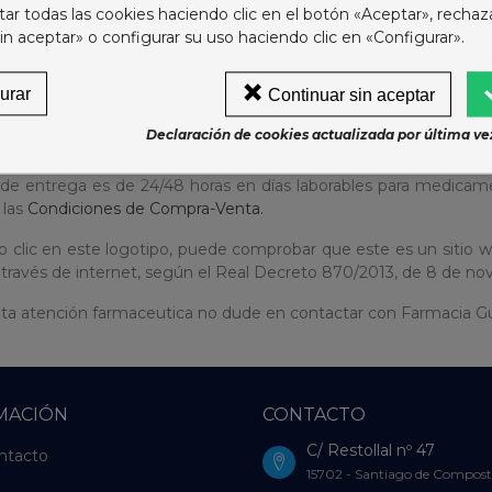
r todas las cookies haciendo clic en el botón «Aceptar», rechaz
ón Andrés Gutiérrez del Olmo Miguel, Colegiado nº 2588, DNI
in aceptar» o configurar su uso haciendo clic en «Configurar».
ios de los medicamentos incluyen IVA. Abierta de 8h a 23h hor
urar
Continuar sin aceptar
estivos o vacacionales.
Declaración de cookies actualizada por última vez
e envío según las
Condiciones de Compra-Venta.
 de entrega es de 24/48 horas en días laborables para medicam
 las
Condiciones de Compra-Venta.
 clic en este logotipo, puede comprobar que este es un sitio w
 través de internet, según el Real Decreto 870/2013, de 8 de no
ita atención farmaceutica no dude en contactar con Farmacia Gut
MACIÓN
CONTACTO
C/ Restollal nº 47
ntacto
15702 - Santiago de Compost