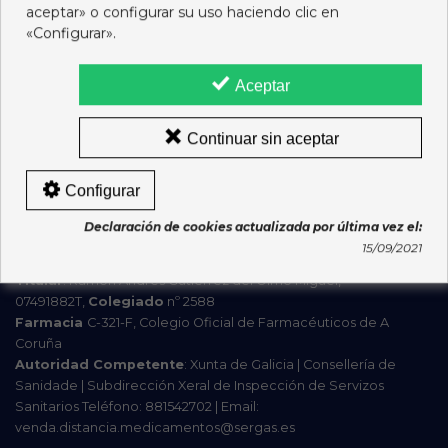
aceptar» o configurar su uso haciendo clic en
7,95 €
4,25 €
«Configurar».
Ver más
Ver más
Aceptar
Mostrando 1-4 de 4 artículo(s)
Continuar sin aceptar
Configurar
Declaración de cookies actualizada por última vez el:
15/09/2021
Titular
: Ramón Andrés Gutiérrez del Olmo Miguel,
07491882T,
Colegiado
nº 2588
Farmacia
C-321-F, Colegio Oficial de Farmacéuticos de A
Coruña
Autoridad Competente
: Xunta de Galicia | Consellería de
Sanidade | Subdirección Xeral de Inspección de Servizos
Sanitarios Teléfono: 881542702 | Email:
venda.distancia.medicamentos@sergas.es