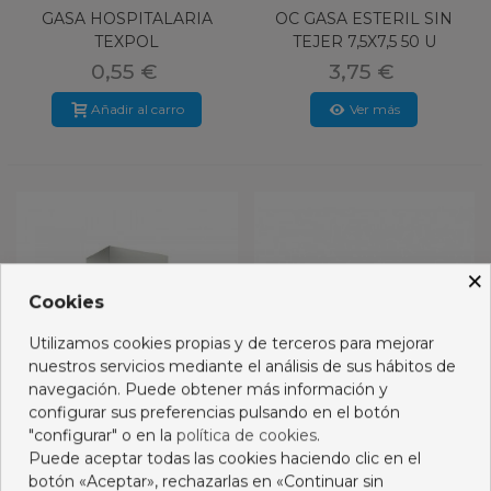
GASA HOSPITALARIA
OC GASA ESTERIL SIN
TEXPOL
TEJER 7,5X7,5 50 U
0,55 €
3,75 €
Añadir al carro
Ver más
×
Cookies
Utilizamos cookies propias y de terceros para mejorar
nuestros servicios mediante el análisis de sus hábitos de
navegación. Puede obtener más información y
configurar sus preferencias pulsando en el botón
"configurar" o en la
política de cookies
.
Puede aceptar todas las cookies haciendo clic en el
MEDICOMP COMPRESAS
OC GASA ESTERIL SIN
botón «Aceptar», rechazarlas en «Continuar sin
10 X 20 CM 50 U
TEJER 10X10 50 U