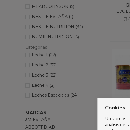
B
MEAD JOHNSON
(5)
EVOL
NESTLE ESPAÑA
(1)
3
NESTLE NUTRITION
(34)
NUMIL NUTRICION
(6)
NUTRICIA
(2)
Categorías
Leche 1
(22)
NUTRITION & SANTE
(2)
Leche 2
(32)
ORDESA
(7)
Leche 3
(22)
STORCK IB
(3)
Leche 4
(2)
VIVENTIE
(1)
Leches Especiales
(24)
Cookies
ENFAMI
MARCAS
800
Utilizamos c
3M ESPAÑA
3
análisis de 
ABBOTT DIAB