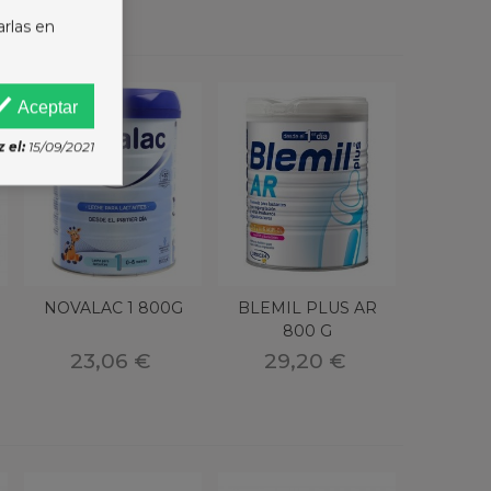
arlas en
Aceptar
 el:
15/09/2021
NOVALAC 1 800G
BLEMIL PLUS AR
800 G
23,06 €
29,20 €