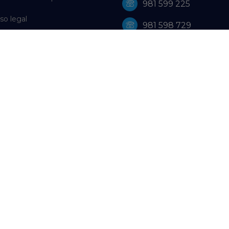
981 599 225
so legal
981 598 729
ítica de Privacidad
WhatsApp: 659 61 18 16
ítica de Cookies
farmacia@farmaciagutierrez
olución de litigios en línea