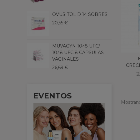
1
OVUSITOL D 14 SOBRES
A
20,55 €
B
1
MUVAGYN 10^8 UFC/
S
10^8 UFC 8 CAPSULAS
S
VAGINALES
2
CRECI
26,69 €
2
EVENTOS
Mostrand