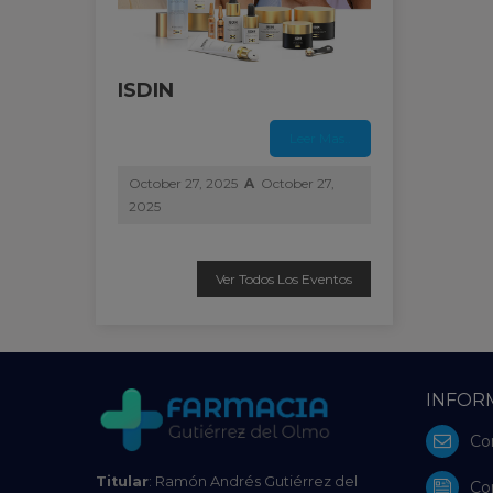
ISDIN
Leer Mas..
October 27, 2025
A
October 27,
2025
Ver Todos Los Eventos
INFOR
Co
Titular
: Ramón Andrés Gutiérrez del
Co