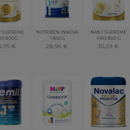
2 SUPREME
NUTRIBEN INNOVA
NAN 1 SUPREME
RO 800G
1 800G
PRO 800 G
OMOCION
6,75 €
28,96 €
30,59 €