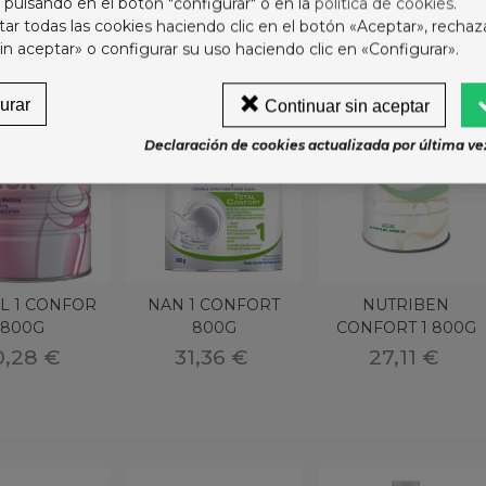
 pulsando en el botón "configurar" o en la
política de cookies
.
r todas las cookies haciendo clic en el botón «Aceptar», rechaz
in aceptar» o configurar su uso haciendo clic en «Configurar».
urar
Continuar sin aceptar
Declaración de cookies actualizada por última vez
L 1 CONFOR
NAN 1 CONFORT
NUTRIBEN
ARMED 40 MG/G
800G
800G
CONFORT 1 800G
HAMPU MEDICINAL 1
0,28 €
31,36 €
27,11 €
RASCO 150 ML
6,37 €
ODOT BEBE SECO T4+
0-15KG 62U