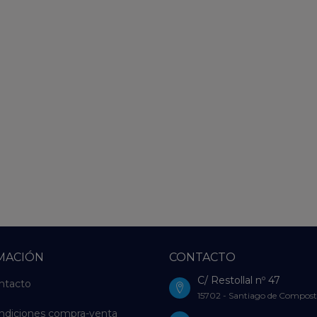
MACIÓN
CONTACTO
C/ Restollal nº 47
ntacto
15702 - Santiago de Compost
ndiciones compra-venta