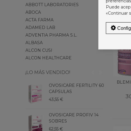
preferencias
ABBOTT LABORATORIES
Puede acepta
ABOCA
«Continuar s
ACTA FARMA
ADAMED LAB
Config
ADVENTIA PHARMA S.L.
ALBASA
ALCON CUSI
ALCON HEALTHCARE
¡LO MÁS VENDIDO!
BLEMI
OVOSICARE FERTILITY 60
T
CAPSULAS
C
3
F
43,55 €
1
OVOSICARE PROFIV 14
D
SOBRES
1
62,55 €