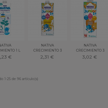
4,75 €
LCEDINA CHAMPU
ALNEARIO ALCEDA
2,75 €
ONIASE SUPRA D 30
OBRES
NATIVA
NATIVA
NATIVA
9,95 €
MIENTO 1 L
CRECIMIENTO 3
CRECIMIENTO 3
CEREALES 1 L
GALLETA 1L
,23 €
2,31 €
3,02 €
o 1-25 de 96 artículo(s)