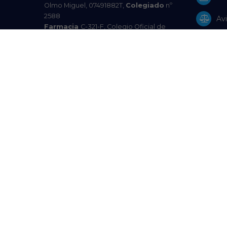
Olmo Miguel, 07491882T,
Colegiado
nº
2588
Avi
Farmacia
C-321-F, Colegio Oficial de
Farmacéuticos de A Coruña
Pol
Autoridad Competente
: Xunta de
Galicia | Consellería de Sanidade |
Pol
Subdirección Xeral de Inspección de
Servizos Sanitarios Teléfono: 881542702 |
Res
Email:
venda.distancia.medicamentos@sergas.es