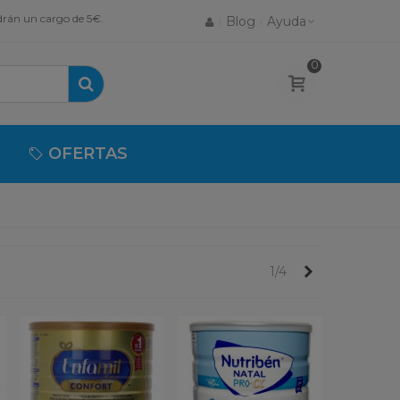
drán un cargo de 5€.
Blog
Ayuda
0
OFERTAS
Próximo
1/4