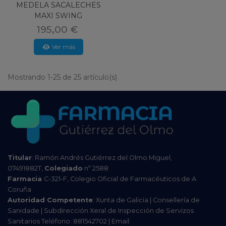
MEDELA SACALECHES
MAXI SWING
195,00 €
Ver más
Mostrando 1-25 de 25 artículo(s)
Titular
: Ramón Andrés Gutiérrez del Olmo Miguel,
07491882T,
Colegiado
nº 2588
Farmacia
C-321-F, Colegio Oficial de Farmacéuticos de A
Coruña
Autoridad Competente
: Xunta de Galicia | Consellería de
Sanidade | Subdirección Xeral de Inspección de Servizos
Sanitarios Teléfono: 881542702 | Email: