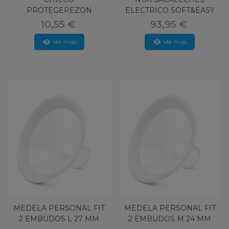
PROTEGEPEZON
ELECTRICO SOFT&EASY
SKINTOSKIN 2U T-M/L
PERFECT MAT
10,55 €
93,95 €
Ver más
Ver más
MEDELA PERSONAL FIT
MEDELA PERSONAL FIT
2 EMBUDOS L 27 MM
2 EMBUDOS M 24 MM