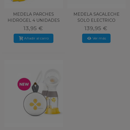
MEDELA PARCHES
MEDELA SACALECHE
HIDROGEL 4 UNIDADES
SOLO ELECTRICO
SIMPLE
13,95 €
139,95 €
Añadir al carro
Ver más