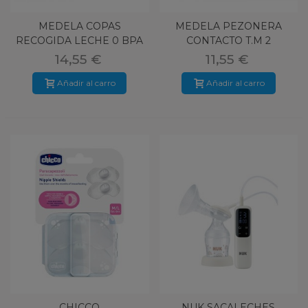
MEDELA COPAS
MEDELA PEZONERA
RECOGIDA LECHE 0 BPA
CONTACTO T.M 2
2U
UNIDADES
14,55 €
11,55 €
Añadir al carro
Añadir al carro
CHICCO
NUK SACALECHES