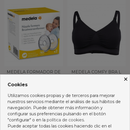
MEDELA FORMADOR DE
MEDELA COMFY BRA L
×
PEZONES 2
BLACK
FORMADORES
Cookies
15,95 €
35,75 €
Utilizamos cookies propias y de terceros para mejorar
Añadir al carro
Ver más
nuestros servicios mediante el análisis de sus hábitos de
navegación. Puede obtener más información y
configurar sus preferencias pulsando en el botón
"configurar" o en la
política de cookies
.
Puede aceptar todas las cookies haciendo clic en el