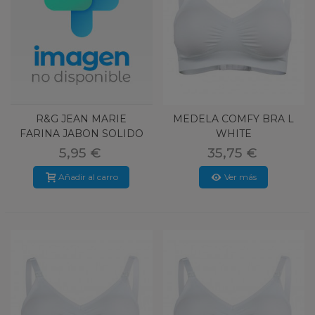
R&G JEAN MARIE
MEDELA COMFY BRA L
FARINA JABON SOLIDO
WHITE
100G
5,95 €
35,75 €
Añadir al carro
Ver más