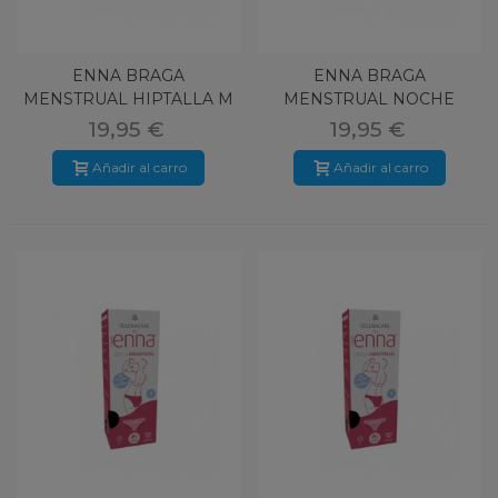
ENNA BRAGA
ENNA BRAGA
MENSTRUAL HIPTALLA M
MENSTRUAL NOCHE
FLUJO ABUNDANTE
TALLA S
19,95 €
19,95 €
Añadir al carro
Añadir al carro