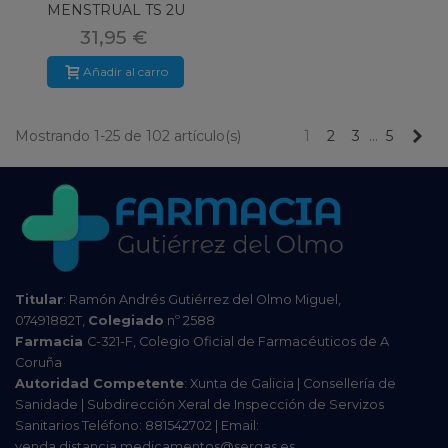
MENSTRUAL TS 2U
31,95 €
Añadir al carro
Pr
Mostrando 1-25 de 102 artículo(s)
1
2
3
…
5
Titular
: Ramón Andrés Gutiérrez del Olmo Miguel,
07491882T,
Colegiado
nº 2588
Farmacia
C-321-F, Colegio Oficial de Farmacéuticos de A
Coruña
Autoridad Competente
: Xunta de Galicia | Consellería de
Sanidade | Subdirección Xeral de Inspección de Servizos
Sanitarios Teléfono: 881542702 | Email:
venda.distancia.medicamentos@sergas.es