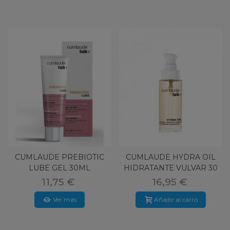
CUMLAUDE PREBIOTIC
CUMLAUDE HYDRA OIL
LUBE GEL 30ML
HIDRATANTE VULVAR 30
ML
11,75 €
16,95 €
Ver más
Añadir al carro