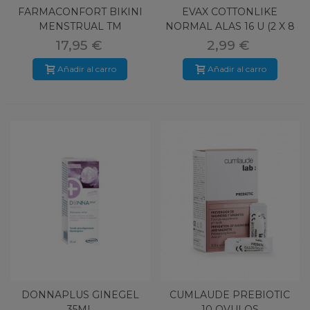
FARMACONFORT BIKINI
EVAX COTTONLIKE
MENSTRUAL TM
NORMAL ALAS 16 U (2 X 8
U)
17,95 €
2,99 €
Añadir al carro
Añadir al carro
DONNAPLUS GINEGEL
CUMLAUDE PREBIOTIC
35ML
10 OVULOS