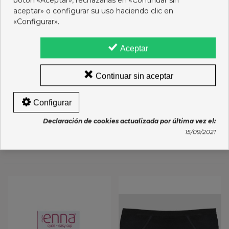
botón «Aceptar», rechazarlas en «Continuar sin
aceptar» o configurar su uso haciendo clic en
«Configurar».
Aceptar
Continuar sin aceptar
LETIFEM CREMA VULVAR
COPA MENSTRUAL ENNA
Configurar
PEDIATRICA 50 ML
COPA EASY 1 UNIDAD
TALLA L
12,25 €
21,95 €
Declaración de cookies actualizada por última vez el:
15/09/2021
Añadir al carro
Añadir al carro