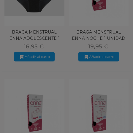
BRAGA MENSTRUAL
BRAGA MENSTRUAL
ENNA ADOLESCENTE 1
ENNA NOCHE 1 UNIDAD
UNIDAD TALLA
TALLA L FLUJ
16,95 €
19,95 €
Añadir al carro
Añadir al carro