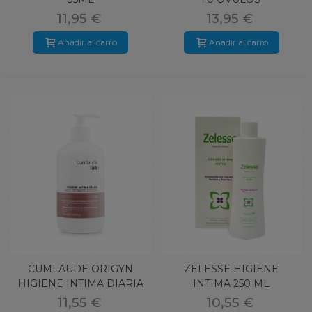
11,95 €
13,95 €
Añadir al carro
Añadir al carro
CUMLAUDE ORIGYN
ZELESSE HIGIENE
HIGIENE INTIMA DIARIA
INTIMA 250 ML
500ML
11,55 €
10,55 €