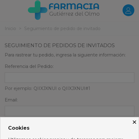
Inicio
>
Seguimiento de pedido de invitado
SEGUIMIENTO DE PEDIDOS DE INVITADOS
Para rastrear tu pedido, ingresa la siguiente información:
Referencia del Pedido:
Por ejemplo: QIIXJXNUI o QIIXJXNUI#1
Email:
×
Enviar
Cookies