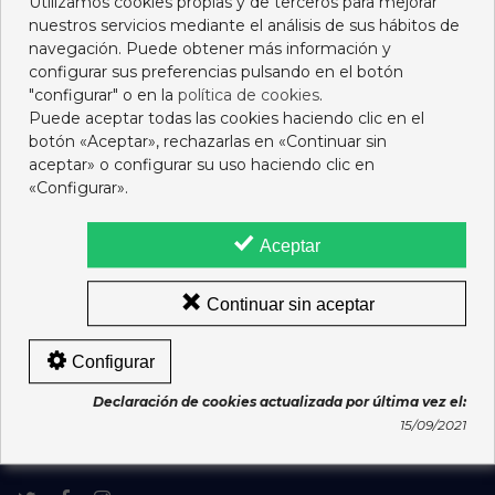
Utilizamos cookies propias y de terceros para mejorar
nuestros servicios mediante el análisis de sus hábitos de
navegación. Puede obtener más información y
configurar sus preferencias pulsando en el botón
"configurar" o en la
política de cookies
.
Puede aceptar todas las cookies haciendo clic en el
Titular
: Ramón Andrés Gutiérrez del Olmo Miguel,
botón «Aceptar», rechazarlas en «Continuar sin
07491882T,
Colegiado
nº 2588
aceptar» o configurar su uso haciendo clic en
Farmacia
C-321-F, Colegio Oficial de Farmacéuticos de A
«Configurar».
Coruña
Autoridad Competente
: Xunta de Galicia | Consellería de
Sanidade | Subdirección Xeral de Inspección de Servizos
Aceptar
Sanitarios Teléfono: 881542702 | Email:
venda.distancia.medicamentos@sergas.es
Continuar sin aceptar
INFORMACIÓN
Configurar
CONTACTO
Declaración de cookies actualizada por última vez el:
15/09/2021
SÍGUENOS