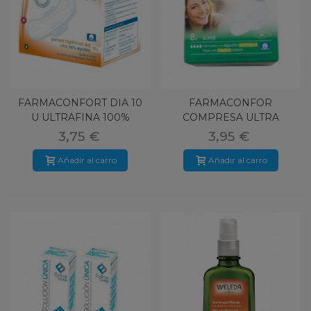
FARMACONFORT DIA 10
FARMACONFOR
U ULTRAFINA 100%
COMPRESA ULTRA
ALGODON
SUPER 8 U NOCHE
3,75 €
3,95 €
Añadir al carro
Añadir al carro