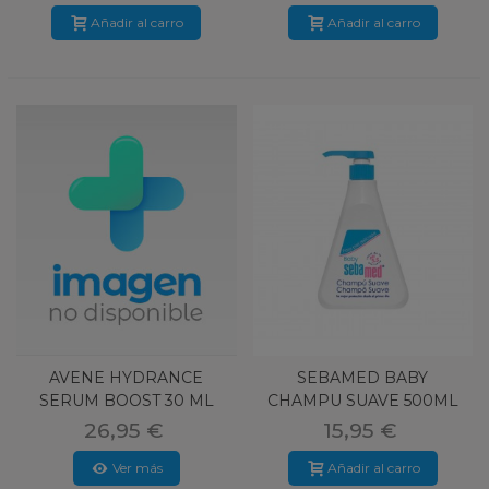
Añadir al carro
Añadir al carro
AVENE HYDRANCE
SEBAMED BABY
SERUM BOOST 30 ML
CHAMPU SUAVE 500ML
HIDRATANTE CONC
26,95 €
15,95 €
Ver más
Añadir al carro