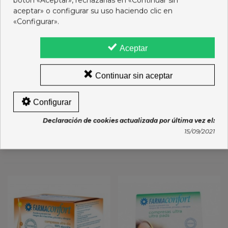
botón «Aceptar», rechazarlas en «Continuar sin
aceptar» o configurar su uso haciendo clic en
«Configurar».
Aceptar
Continuar sin aceptar
SERVILLETAS SECAS
ERGYSLIM 30 SOBRES
Configurar
ABSORBENTES 50 U
NUTERGIA
6,95 €
24,00 €
Declaración de cookies actualizada por última vez el:
15/09/2021
Añadir al carro
Añadir al carro