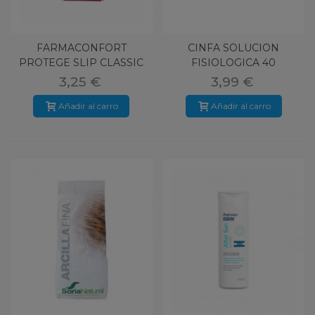
FARMACONFORT
CINFA SOLUCION
PROTEGE SLIP CLASSIC
FISIOLOGICA 40
ANATOMICO 24 U
UNIDOSIS
3,25 €
3,99 €
Añadir al carro
Añadir al carro