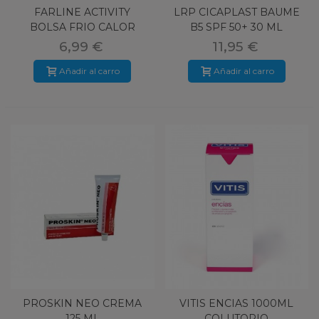
FARLINE ACTIVITY
LRP CICAPLAST BAUME
BOLSA FRIO CALOR
B5 SPF 50+ 30 ML
TERAPEUTICA
6,99 €
11,95 €
Añadir al carro
Añadir al carro
PROSKIN NEO CREMA
VITIS ENCIAS 1000ML
125 ML
COLUTORIO