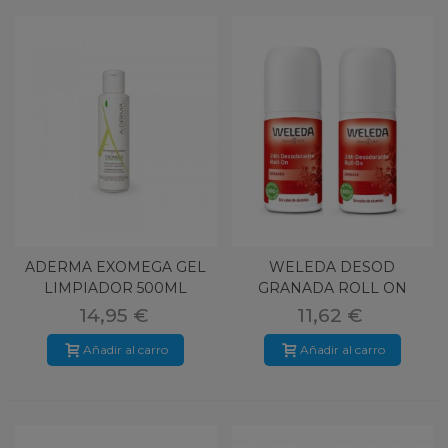
ADERMA EXOMEGA GEL
WELEDA DESOD
LIMPIADOR 500ML
GRANADA ROLL ON
-50%2ª DUPLO
14,95 €
11,62 €
Añadir al carro
Añadir al carro