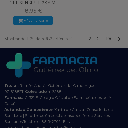
PIEL SENSIBLE 2X75ML
18,95 €
Añadir al carro
Pr
Mostrando 1-25 de 4882 artículo(s)
1
2
3
…
196
Titular
: Ramón Andrés Gutiérrez del Olmo Miguel,
07491882T,
Colegiado
nº 2588
Farmacia
C-321-F, Colegio Oficial de Farmacéuticos de A
Coruña
Autoridad Competente
: Xunta de Galicia | Consellería de
Sanidade | Subdirección Xeral de Inspección de Servizos
Sanitarios Teléfono: 881542702 | Email:
venda.distancia.medicamentos@sergas.es