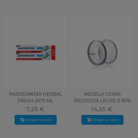
PARODONTAX HERBAL
MEDELA COPAS
FRESH 2X75 ML
RECOGIDA LECHE 0 BPA
2U
7,25 €
14,55 €
Añadir al carro
Añadir al carro