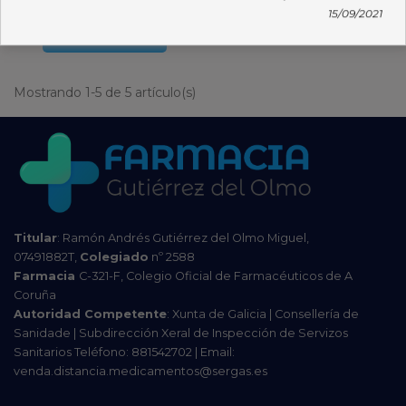
4,90 €
15/09/2021
Añadir al carro
Mostrando 1-5 de 5 artículo(s)
Titular
: Ramón Andrés Gutiérrez del Olmo Miguel,
07491882T,
Colegiado
nº 2588
Farmacia
C-321-F, Colegio Oficial de Farmacéuticos de A
Coruña
Autoridad Competente
: Xunta de Galicia | Consellería de
Sanidade | Subdirección Xeral de Inspección de Servizos
Sanitarios Teléfono: 881542702 | Email:
venda.distancia.medicamentos@sergas.es