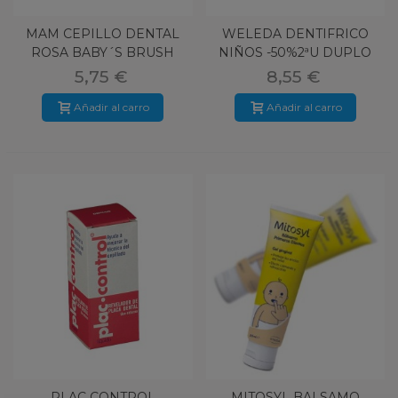
MAM CEPILLO DENTAL
WELEDA DENTIFRICO
ROSA BABY´S BRUSH
NIÑOS -50%2ªU DUPLO
6+M 1U
5,75 €
8,55 €
Añadir al carro
Añadir al carro
PLAC CONTROL
MITOSYL BALSAMO