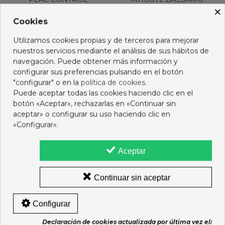
×
REVELADOR PLACA 15ML
PRIMEROS DIENTES
DENTAID
25ML
Cookies
5,75 €
9,55 €
Utilizamos cookies propias y de terceros para mejorar
Añadir al carro
Añadir al carro
nuestros servicios mediante el análisis de sus hábitos de
navegación. Puede obtener más información y
configurar sus preferencias pulsando en el botón
"configurar" o en la
política de cookies
.
Puede aceptar todas las cookies haciendo clic en el
botón «Aceptar», rechazarlas en «Continuar sin
aceptar» o configurar su uso haciendo clic en
«Configurar».
Aceptar
Continuar sin aceptar
Configurar
CHICCO PASTA PLATANO
50ML 6-24 M DENTAL
Declaración de cookies actualizada por última vez el: