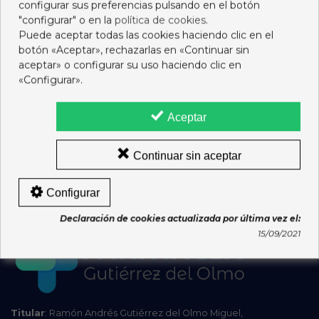
configurar sus preferencias pulsando en el botón
Gastos de envío según las
Condiciones de Compra-Venta.
"configurar" o en la
política de cookies
.
Puede aceptar todas las cookies haciendo clic en el
El plazo de entrega es de 24/48 horas en días laborables
botón «Aceptar», rechazarlas en «Continuar sin
para medicamentos disponibles y en stock. Para más
aceptar» o configurar su uso haciendo clic en
información consulta las
Condiciones de Compra-Venta.
«Configurar».
Haciendo clic en este logotipo, puede comprobar que este
es un sitio web legal para realizar la venta de
Aceptar
medicamentos sin receta a través de internet, según el
Real Decreto 870/2013, de 8 de noviembre.
Continuar sin aceptar
Si necesita atención farmaceutica no dude en contactar
con Farmacia Gutiérrez del Olmo para resolver sus dudas.
Configurar
Declaración de cookies actualizada por última vez el:
15/09/2021
Titular
: Ramón Andrés Gutiérrez del Olmo Miguel,