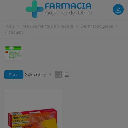
Inicio
>
Medicamentos sin receta
>
Dermatologicos
>
Picaduras
Selecciona
Filtrar