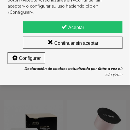
botón «Aceptar», rechazarlas en «Continuar sin
aceptar» o configurar su uso haciendo clic en
«Configurar».
Aceptar
Continuar sin aceptar
RILASTIL SUMMUM GEL
VICHY MINERAL 89 OJOS
Configurar
50 ML
15 ML
44,95 €
18,95 €
Declaración de cookies actualizada por última vez el:
15/09/2021
Añadir al carro
Añadir al carro