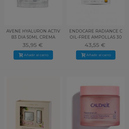
AVENE HYALURON ACTIV
ENDOCARE RADIANCE C
B3 DIA 50ML CREMA
OIL-FREE AMPOLLAS 30
AMP
35,95 €
43,55 €
Añadir al carro
Añadir al carro