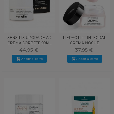
SENSILIS UPGRADE AR
LIERAC LIFT INTEGRAL
CREMA SORBETE 50ML
CREMA NOCHE
RECARGA 50ML
44,95 €
37,95 €
Añadir al carro
Añadir al carro