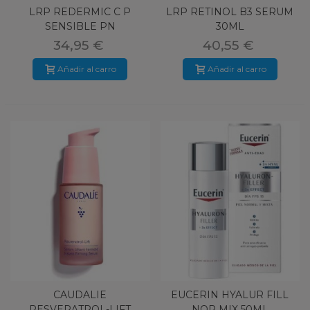
LRP REDERMIC C P
LRP RETINOL B3 SERUM
SENSIBLE PN
30ML
34,95 €
40,55 €
Añadir al carro
Añadir al carro
CAUDALIE
EUCERIN HYALUR FILL
RESVERATROL-LIFT
NOR MIX 50ML