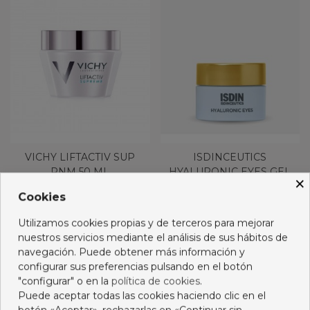
VICHY LIFTACTIV SUP
ISDINCEUTICS
PNM 50 ML
HYALURONIC EYES GEL
×
15G
29,95 €
32,95 €
Cookies
Añadir al carro
Añadir al carro
Utilizamos cookies propias y de terceros para mejorar
nuestros servicios mediante el análisis de sus hábitos de
navegación. Puede obtener más información y
configurar sus preferencias pulsando en el botón
"configurar" o en la
política de cookies
.
Puede aceptar todas las cookies haciendo clic en el