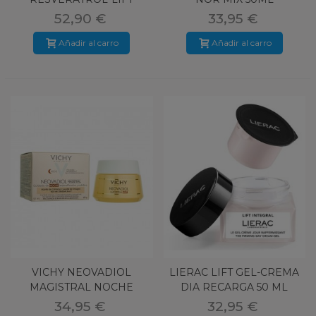
SERUM LIFTING
52,90 €
33,95 €
FIRMEZA
Añadir al carro
Añadir al carro
VICHY NEOVADIOL
LIERAC LIFT GEL-CREMA
MAGISTRAL NOCHE
DIA RECARGA 50 ML
50ML
34,95 €
32,95 €