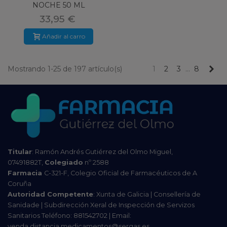
NOCHE 50 ML
TRATAMIENTO
33,95 €
PROFUNDO
Añadir al carro
Pr
Mostrando 1-25 de 197 artículo(s)
1
2
3
…
8
Titular
: Ramón Andrés Gutiérrez del Olmo Miguel,
07491882T,
Colegiado
nº 2588
Farmacia
C-321-F, Colegio Oficial de Farmacéuticos de A
Coruña
Autoridad Competente
: Xunta de Galicia | Consellería de
Sanidade | Subdirección Xeral de Inspección de Servizos
Sanitarios Teléfono: 881542702 | Email:
venda.distancia.medicamentos@sergas.es