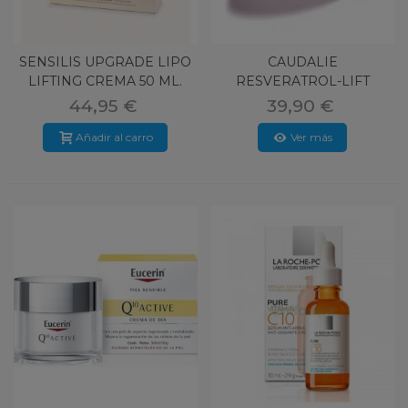
SENSILIS UPGRADE LIPO
CAUDALIE
LIFTING CREMA 50 ML.
RESVERATROL-LIFT
CREMA CACHEMIRE
44,95 €
39,90 €
RECARG
Añadir al carro
Ver más