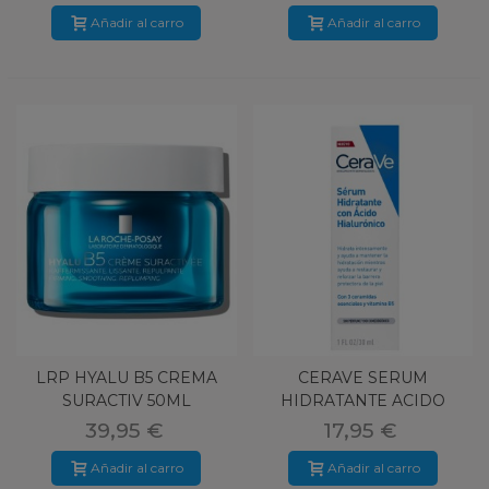
Añadir al carro
Añadir al carro
LRP HYALU B5 CREMA
CERAVE SERUM
SURACTIV 50ML
HIDRATANTE ACIDO
HIALURONICO
39,95 €
17,95 €
Añadir al carro
Añadir al carro