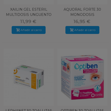
XAILIN GEL ESTERIL
AQUORAL FORTE 30
MULTIDOSIS UNGUENTO
MONODOSIS
OFTALMICO
11,99 €
16,95 €
Añadir al carro
Añadir al carro
LEPHANET 30 TOALLITAS
OPTIBEN 30 TOALLITAS