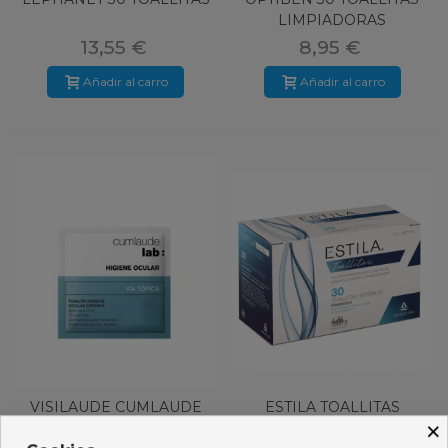
LIMPIADORAS
13,55 €
8,95 €
Añadir al carro
Añadir al carro
VISILAUDE CUMLAUDE
ESTILA TOALLITAS
×
TOALLITAS 16 U
ESTERILES 30 U