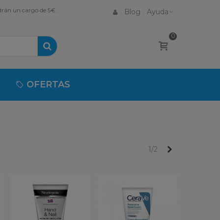
drán un cargo de 5€.
Blog
Ayuda
0
OFERTAS
Próximo
1/2