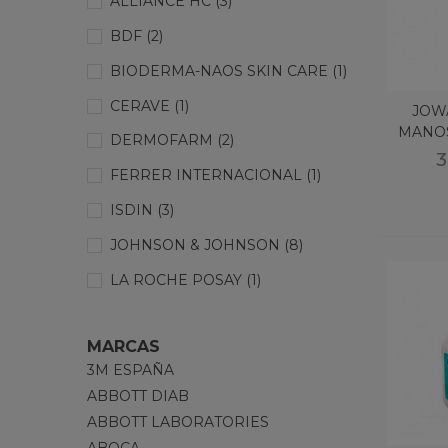
ALLIANCE HC
(3)
BDF
(2)
BIODERMA-NAOS SKIN CARE
(1)
CERAVE
(1)
JOW
MANOS
DERMOFARM
(2)
3
FERRER INTERNACIONAL
(1)
ISDIN
(3)
JOHNSON & JOHNSON
(8)
LA ROCHE POSAY
(1)
LAVIGOR 7000
(1)
MARCAS
OZOAQUA
(1)
3M ESPAÑA
PIERRE FABRE
(1)
ABBOTT DIAB
ABBOTT LABORATORIES
RECKITT BENCKISER HEALTHCARE