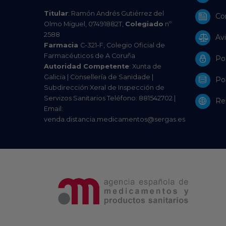
Titular
: Ramón Andrés Gutiérrez del
Co
Olmo Miguel, 07491882T,
Colegiado
nº
2588
Avi
Farmacia
C-321-F, Colegio Oficial de
Farmacéuticos de A Coruña
Pol
Autoridad Competente
: Xunta de
Galicia | Consellería de Sanidade |
Pol
Subdirección Xeral de Inspección de
Servizos Sanitarios Teléfono: 881542702 |
Res
Email:
venda.distancia.medicamentos@sergas.es