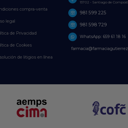
15702 - Santiago de Compost
ndiciones compra-venta
981 599 225
so legal
981 598 729
ítica de Privacidad
WhatsApp: 659 61 18 16
ítica de Cookies
farmacia@farmaciagutierrez
olución de litigios en línea