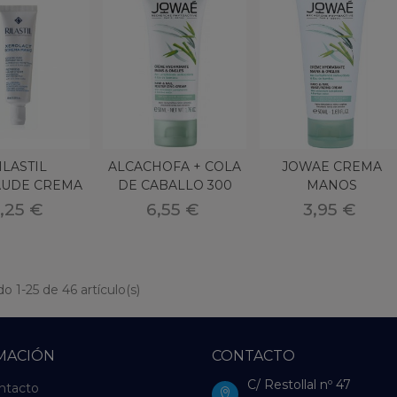
ILASTIL
ALCACHOFA + COLA
JOWAE CREMA
UDE CREMA
DE CABALLO 300
MANOS
OS 30ML
MG 60 CAP OBIRE
HYDRATANTE 50 M
,25 €
6,55 €
3,95 €
o 1-25 de 46 artículo(s)
MACIÓN
CONTACTO
C/ Restollal nº 47
ntacto