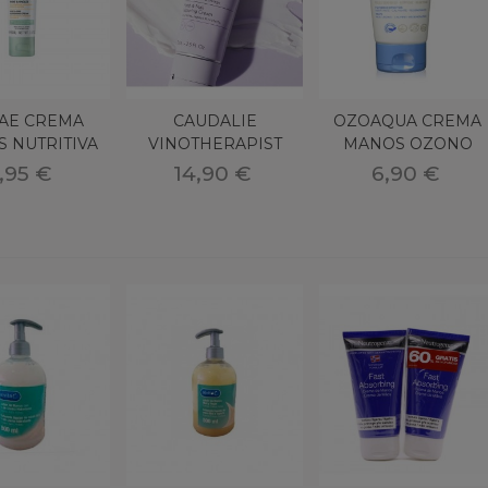
AE CREMA
CAUDALIE
OZOAQUA CREMA
 NUTRITIVA
VINOTHERAPIST
MANOS OZONO
50 ML
CREMA MANOS
50ML
,95 €
14,90 €
6,90 €
UÑAS 2X75ML