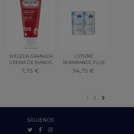
WELEDA GRANADA
LUTSINE
CREMA DE MANOS
XERAMANCE PLUS
L
50 ML
100 ML 2 U
7,75 €
34,75 €
Próximo
1
2
SÍGUENOS