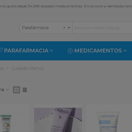
vío gratis desde 34,95€ (excepto medicamentos). Envío contra reembolso ten
Parafarmacia
×
PARAFARMACIA
MEDICAMENTOS
es
>
Cuidado Manos
ona