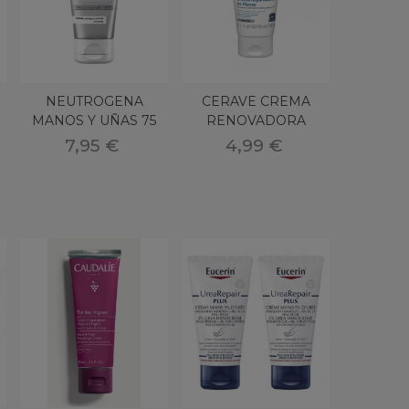
NEUTROGENA
CERAVE CREMA
MANOS Y UÑAS 75
RENOVADORA
ML
MANOS 50 ML
7,95 €
4,99 €