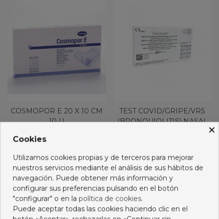
COSMOPOR E 20 X 10 CM
TEST COVID/GRIPE/VRS
10 U
(BRONQUIOLITIS) NASAL
×
FLUOR
11,43 €
2,99 €
Cookies
Añadir al carro
Añadir al carro
Utilizamos cookies propias y de terceros para mejorar
nuestros servicios mediante el análisis de sus hábitos de
navegación. Puede obtener más información y
configurar sus preferencias pulsando en el botón
"configurar" o en la
política de cookies
.
Puede aceptar todas las cookies haciendo clic en el