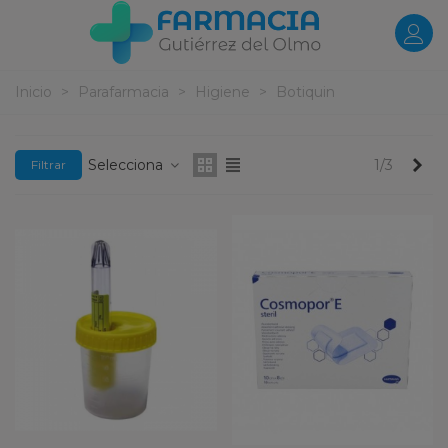
Inicio
>
Parafarmacia
>
Higiene
>
Botiquin
Pr
Selecciona
1/3
Filtrar