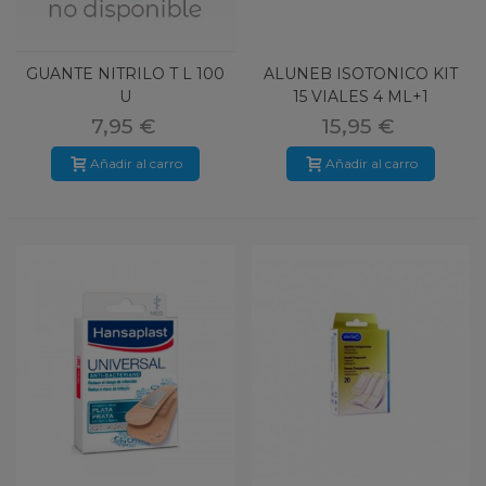
GUANTE NITRILO T L 100
ALUNEB ISOTONICO KIT
U
15 VIALES 4 ML+1
DISPOSITIV
7,95 €
15,95 €
Añadir al carro
Añadir al carro