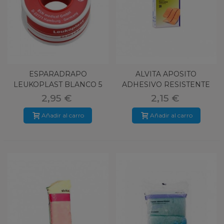
ESPARADRAPO
ALVITA APOSITO
LEUKOPLAST BLANCO 5
ADHESIVO RESISTENTE
M X 2,5 CM
AL AGUA TIRA
2,95 €
2,15 €
Añadir al carro
Añadir al carro