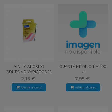
ALVITA APOSITO
GUANTE NITRILO T M 100
ADHESIVO VARIADOS 16
U
U
2,15 €
7,95 €
Añadir al carro
Añadir al carro