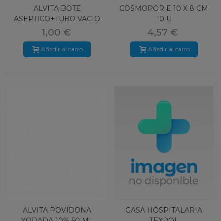
ALVITA BOTE
COSMOPOR E 10 X 8 CM
ASEPTICO+TUBO VACIO
10 U
ESTERIL
1,00 €
4,57 €
Añadir al carro
Añadir al carro
ALVITA POVIDONA
GASA HOSPITALARIA
YODADA 10% 50 ML
TEXPOL