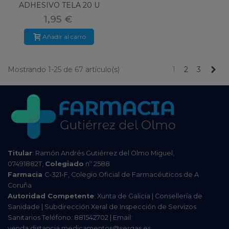
ADHESIVO TELA 20 U
1,95 €
Añadir al carro
Pr
Mostrando 1-25 de 67 artículo(s)
1
2
3
Titular
: Ramón Andrés Gutiérrez del Olmo Miguel,
07491882T,
Colegiado
nº 2588
Farmacia
C-321-F, Colegio Oficial de Farmacéuticos de A
Coruña
Autoridad Competente
: Xunta de Galicia | Consellería de
Sanidade | Subdirección Xeral de Inspección de Servizos
Sanitarios Teléfono: 881542702 | Email:
venda.distancia.medicamentos@sergas.es