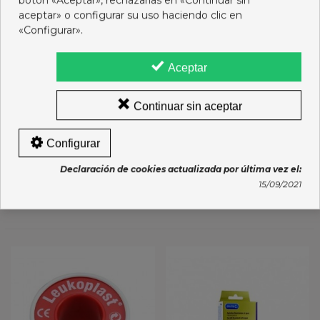
botón «Aceptar», rechazarlas en «Continuar sin
aceptar» o configurar su uso haciendo clic en
«Configurar».
Aceptar
Continuar sin aceptar
LEUKOTAPE K AZUL
ICO JERINGA 20 ML 0,8 X
Configurar
NEUROMUSCULAR 5 X 5
40
CM
11,95 €
1,55 €
Declaración de cookies actualizada por última vez el:
15/09/2021
Añadir al carro
Añadir al carro