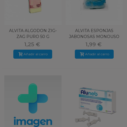
ALVITA ALGODON ZIG-
ALVITA ESPONJAS
ZAG PURO 50 G
JABONOSAS MONOUSO
24 U
1,25 €
1,99 €
Añadir al carro
Añadir al carro