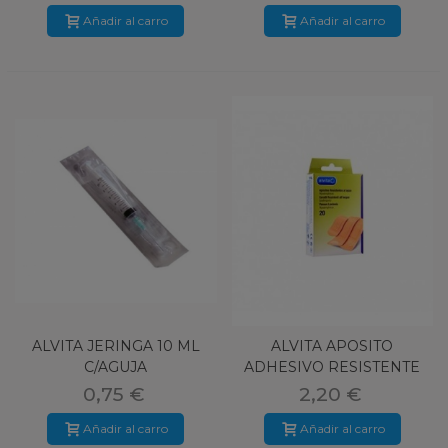
Añadir al carro
Añadir al carro
ALVITA JERINGA 10 ML
ALVITA APOSITO
C/AGUJA
ADHESIVO RESISTENTE
AL AGUA 20 U
0,75 €
2,20 €
Añadir al carro
Añadir al carro