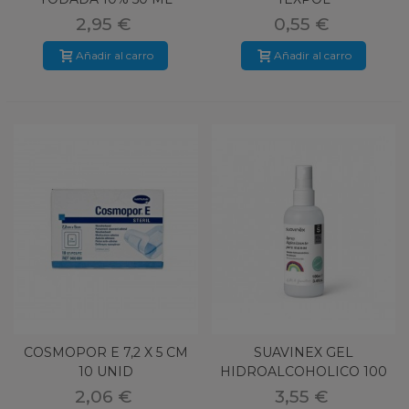
2,95 €
0,55 €
Añadir al carro
Añadir al carro
COSMOPOR E 7,2 X 5 CM
SUAVINEX GEL
10 UNID
HIDROALCOHOLICO 100
ML SPRAY
2,06 €
3,55 €