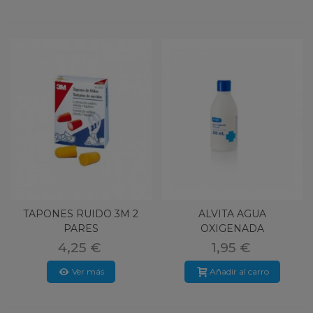
TAPONES RUIDO 3M 2
ALVITA AGUA
PARES
OXIGENADA
REFORZADA 250 ML
4,25 €
1,95 €
Ver más
Añadir al carro