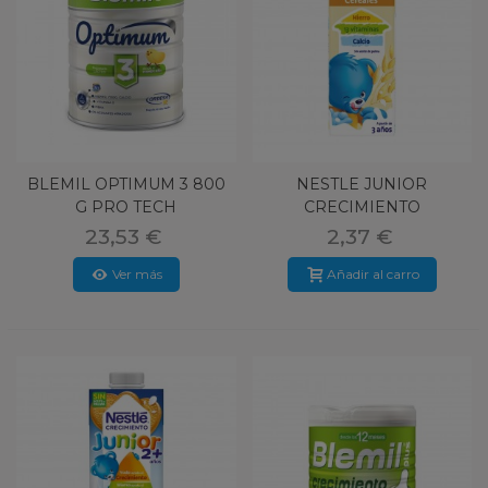
BLEMIL OPTIMUM 3 800
NESTLE JUNIOR
G PRO TECH
CRECIMIENTO
CEREALES 3 AÑOS 1L
23,53 €
2,37 €
Ver más
Añadir al carro