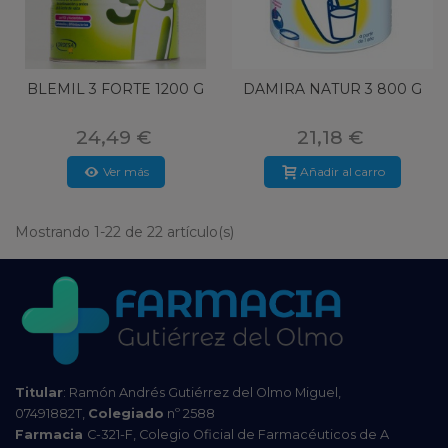
BLEMIL 3 FORTE 1200 G
DAMIRA NATUR 3 800 G
24,49 €
21,18 €
Ver más
Añadir al carro
Mostrando 1-22 de 22 artículo(s)
Titular
: Ramón Andrés Gutiérrez del Olmo Miguel,
07491882T,
Colegiado
nº 2588
Farmacia
C-321-F, Colegio Oficial de Farmacéuticos de A