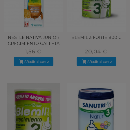
NESTLE NATIVA JUNIOR
BLEMIL 3 FORTE 800 G
CRECIMIENTO GALLETA
1L 3AÑO
1,56 €
20,04 €
Añadir al carro
Añadir al carro