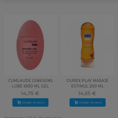
CUMLAUDE GINESENS
DUREX PLAY MASAJE
LUBE 6X30 ML GEL
ESTIMUL 200 ML
INTIMO
14,75 €
14,55 €
Añadir al carro
Añadir al carro