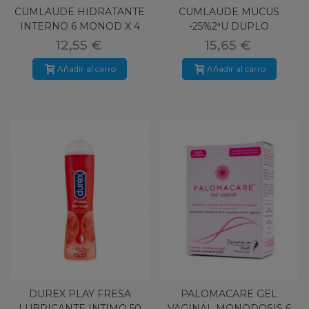
CUMLAUDE HIDRATANTE
CUMLAUDE MUCUS
INTERNO 6 MONOD X 4
-25%2ªU DUPLO
ML
12,55 €
15,65 €
Añadir al carro
Añadir al carro
DUREX PLAY FRESA
PALOMACARE GEL
LUBRICANTE INTIMO 50
VAGINAL MONODOSIS 6