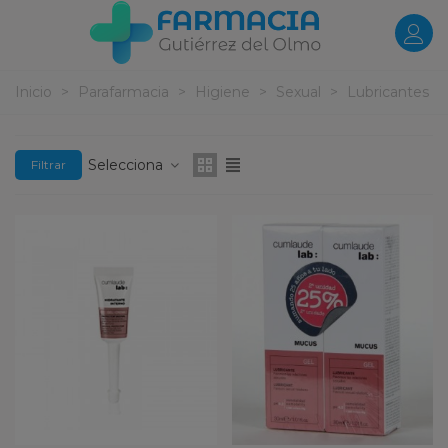
Inicio
>
Parafarmacia
>
Higiene
>
Sexual
>
Lubricantes
Selecciona
Filtrar