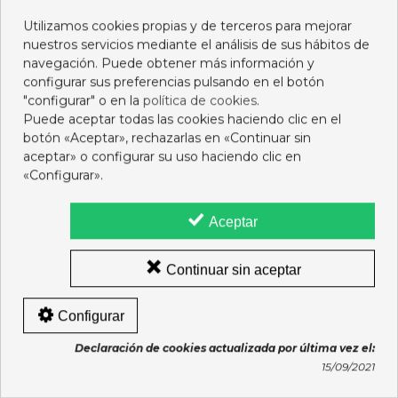
Añadir al carro
Añadir al carro
Utilizamos cookies propias y de terceros para mejorar
nuestros servicios mediante el análisis de sus hábitos de
navegación. Puede obtener más información y
configurar sus preferencias pulsando en el botón
"configurar" o en la
política de cookies
.
Puede aceptar todas las cookies haciendo clic en el
botón «Aceptar», rechazarlas en «Continuar sin
aceptar» o configurar su uso haciendo clic en
«Configurar».
Aceptar
Continuar sin aceptar
K-Y GEL LUBRICANTE
CUMLAUDE HIDRATANTE
Configurar
HIDROSOLUBLE INTIMO
EXTERNO 30 ML.
75 ML
11,75 €
10,95 €
Declaración de cookies actualizada por última vez el:
15/09/2021
Añadir al carro
Añadir al carro