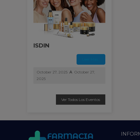
ISDIN
Leer Mas..
October 27, 2025
A
October 27,
2025
Ver Todos Los Eventos
INFOR