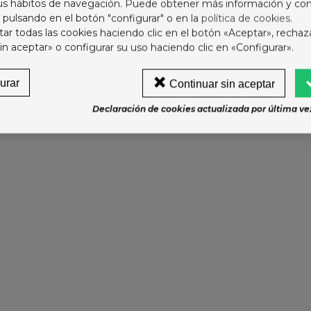
sus hábitos de navegación. Puede obtener más información y con
ODOT BEBE SECO T4+
 pulsando en el botón "configurar" o en la
política de cookies
.
0-15KG 62U
r todas las cookies haciendo clic en el botón «Aceptar», rechaz
in aceptar» o configurar su uso haciendo clic en «Configurar».
4,75 €
urar
Continuar sin aceptar
LCEDINA CHAMPU
ALNEARIO ALCEDA
Declaración de cookies actualizada por última vez
2,75 €
ONIASE SUPRA D 30
OBRES
9,95 €