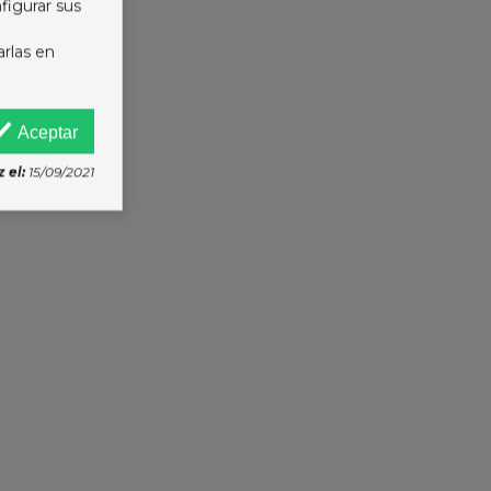
figurar sus
arlas en
Aceptar
 el:
15/09/2021