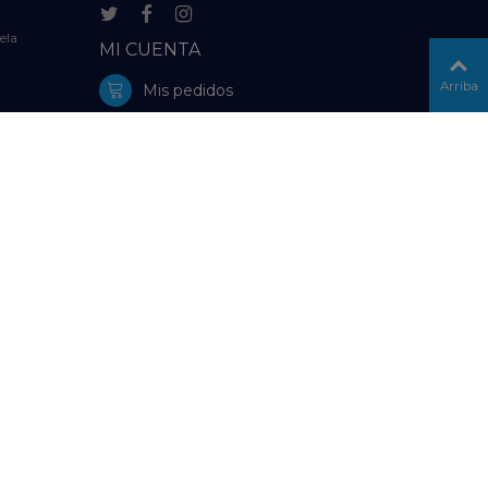
ela
MI CUENTA
Arriba
Mis pedidos
Mi información personal
Configuración de Cookies
delolmo.es