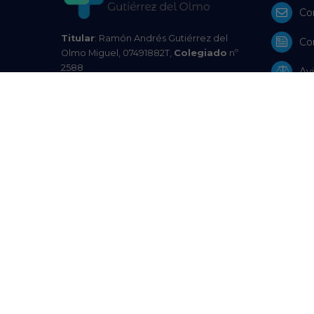
Co
Titular
: Ramón Andrés Gutiérrez del
Co
Olmo Miguel, 07491882T,
Colegiado
nº
2588
Avi
Farmacia
C-321-F, Colegio Oficial de
Farmacéuticos de A Coruña
Pol
Autoridad Competente
: Xunta de
Galicia | Consellería de Sanidade |
Pol
Subdirección Xeral de Inspección de
Servizos Sanitarios Teléfono: 881542702 |
Res
Email:
venda.distancia.medicamentos@sergas.es