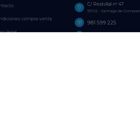
C/ Restollal nº 47
ntacto
15702 - Santiago de Compost
ndiciones compra-venta
981 599 225
so legal
981 598 729
ítica de Privacidad
WhatsApp: 659 61 18 16
ítica de Cookies
farmacia@farmaciagutierrez
olución de litigios en línea