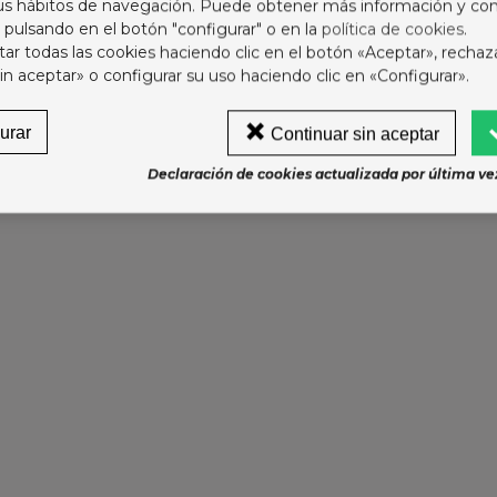
sus hábitos de navegación. Puede obtener más información y con
URCE PURE
ODOT BEBE SECO T4+
 pulsando en el botón "configurar" o en la
política de cookies
.
ERNERA
0-15KG 62U
r todas las cookies haciendo clic en el botón «Aceptar», rechaz
NERA 300 G
,55 €
in aceptar» o configurar su uso haciendo clic en «Configurar».
4,75 €
urar
Continuar sin aceptar
LCEDINA CHAMPU
ALNEARIO ALCEDA
 1-6 de 6 artículo(s)
Declaración de cookies actualizada por última vez
2,75 €
ONIASE SUPRA D 30
OBRES
9,95 €