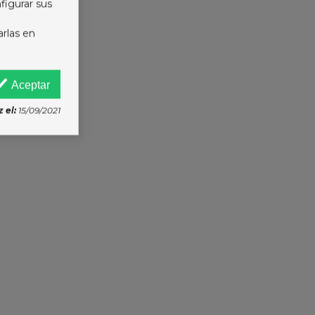
figurar sus
arlas en
Aceptar
 el:
15/09/2021