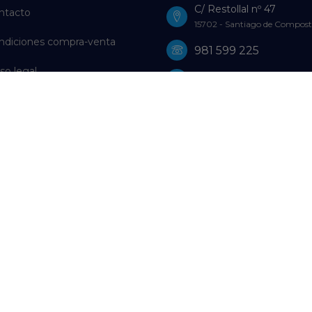
C/ Restollal nº 47
ntacto
15702 - Santiago de Compost
ndiciones compra-venta
981 599 225
so legal
981 598 729
ítica de Privacidad
WhatsApp: 659 61 18 16
ítica de Cookies
farmacia@farmaciagutierrez
olución de litigios en línea