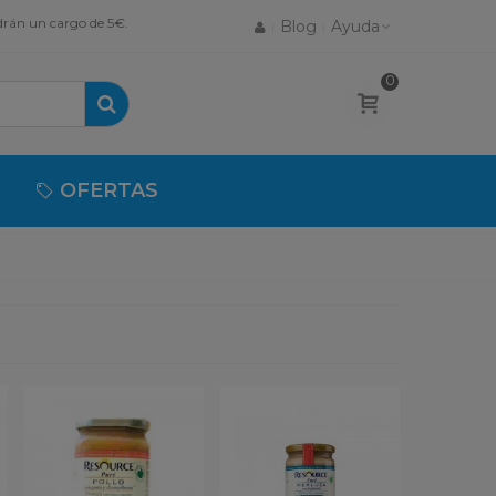
drán un cargo de 5€.
Blog
Ayuda
0
OFERTAS