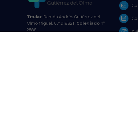
Co
Titular
: Ramón Andrés Gutiérrez del
Co
Olmo Miguel, 07491882T,
Colegiado
nº
2588
Avi
Farmacia
C-321-F, Colegio Oficial de
Farmacéuticos de A Coruña
Pol
Autoridad Competente
: Xunta de
Galicia | Consellería de Sanidade |
Pol
Subdirección Xeral de Inspección de
Servizos Sanitarios Teléfono: 881542702 |
Res
Email:
venda.distancia.medicamentos@sergas.es