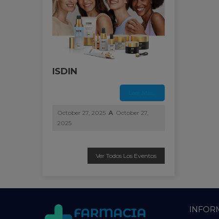
ISDIN
Leer Mas..
October 27, 2025
A
October 27,
2025
Ver Todos Los Eventos
INFOR