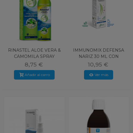
RINASTEL ALOE VERA &
IMMUNOMIX DEFENSA
CAMOMILA SPRAY
NARIZ 30 ML CON
NASAL 125 ML
NEBULIZADOR
8,75 €
10,95 €
Añadir al carro
Ver más