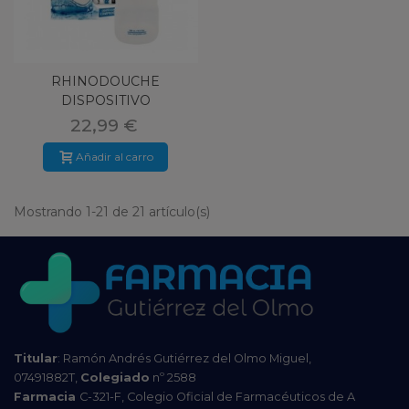
RHINODOUCHE
DISPOSITIVO
IRRIGADOR NASAL
22,99 €
Añadir al carro
Mostrando 1-21 de 21 artículo(s)
Titular
: Ramón Andrés Gutiérrez del Olmo Miguel,
07491882T,
Colegiado
nº 2588
Farmacia
C-321-F, Colegio Oficial de Farmacéuticos de A