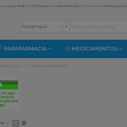
vío gratis desde 34,95€ (excepto medicamentos). Envío contra reembolso ten
Parafarmacia
×
PARAFARMACIA
MEDICAMENTOS
almologicos
>
Lagrimas artificiales
ona