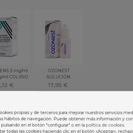
ENS 3 mg/ml
OZONEST
mg/ml COLIRIO
SOLUCION
SOLUCION
OFTALMICA 8 ML
,12 €
17,95 €
 1-2 de 2 artículo(s)
ookies propias y de terceros para mejorar nuestros servicios med
sus hábitos de navegación. Puede obtener más información y con
 pulsando en el botón "configurar" o en la
política de cookies
.
ón Andrés Gutiérrez del Olmo Miguel, Colegiado nº 2588, DNI
r todas las cookies haciendo clic en el botón «Aceptar», rechaz