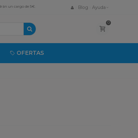
drán un cargo de 5€.
Blog
Ayuda
0
OFERTAS