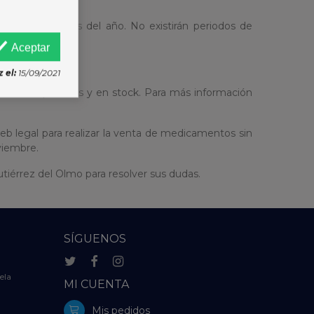
as los 365 días del año. No existirán periodos de
Aceptar
 el:
15/09/2021
entos disponibles y en stock. Para más información
eb legal para realizar la venta de medicamentos sin
viembre.
iérrez del Olmo para resolver sus dudas.
SÍGUENOS
ela
MI CUENTA
Mis pedidos