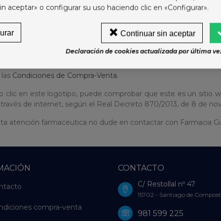
in aceptar» o configurar su uso haciendo clic en «Configurar».
ios de los medicamentos incluyen IVA. Abierta de 8h a 23h hor
estivos o vacacionales.
urar
Continuar sin aceptar
e envío según las
Condiciones de Compra-Venta.
Declaración de cookies actualizada por última vez
 de entrega es de 24/48 horas en días laborables para medicam
 las
Condiciones de Compra-Venta.
 clic en este logotipo, puede comprobar que este es un sitio w
 través de internet, según el Real Decreto 870/2013, de 8 de no
ita atención farmaceutica no dude en contactar con Farmacia Gut
MACIÓN
CONTACTO
C/ Restollal nº 47
ntacto
15702 - Santiago de Compost
ndiciones compra-venta
981 599 225