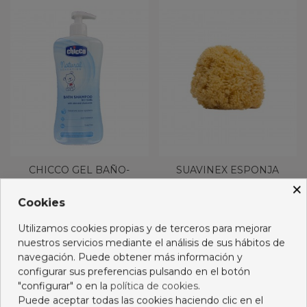
CHICCO GEL BAÑO-
SUAVINEX ESPONJA
CHAMPU 500 ML
NATURAL
×
NATURAL SENSATION
10,50 €
6,55 €
Cookies
Añadir al carro
Añadir al carro
Utilizamos cookies propias y de terceros para mejorar
nuestros servicios mediante el análisis de sus hábitos de
navegación. Puede obtener más información y
configurar sus preferencias pulsando en el botón
"configurar" o en la
política de cookies
.
Puede aceptar todas las cookies haciendo clic en el