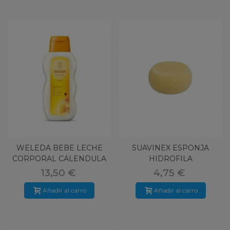
WELEDA BEBE LECHE
SUAVINEX ESPONJA
CORPORAL CALENDULA
HIDROFILA
200ML
13,50 €
4,75 €
Añadir al carro
Añadir al carro