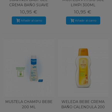
CREMA BAÑO SUAVE
LIMPI 300ML
500ML
10,95 €
10,95 €
Añadir al carro
Añadir al carro
MUSTELA CHAMPU BEBE
WELEDA BEBE CREMA
200 ML
BAÑO CALENDULA 200