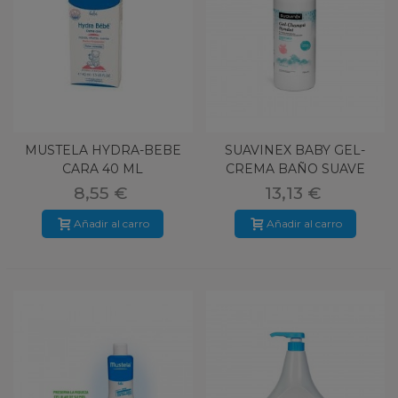
MUSTELA HYDRA-BEBE
SUAVINEX BABY GEL-
CARA 40 ML
CREMA BAÑO SUAVE
750ML
8,55 €
13,13 €
Añadir al carro
Añadir al carro