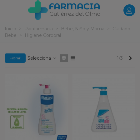
Inicio
>
Parafarmacia
>
Bebe, Niño y Mama
>
Cuidado
Bebe
>
Higiene Corporal
Pr
Selecciona
1/3
Filtrar