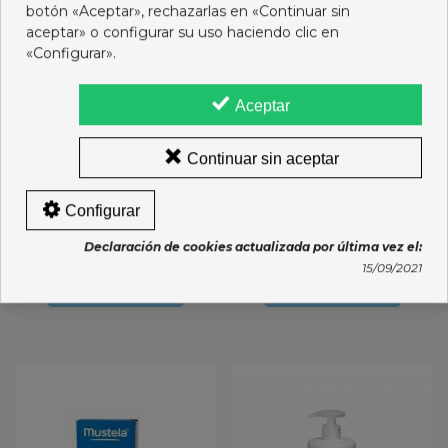
botón «Aceptar», rechazarlas en «Continuar sin
aceptar» o configurar su uso haciendo clic en
«Configurar».
Aceptar
Continuar sin aceptar
MUSTELA HYDRA BEBE
MUSTELA COLONIA
Configurar
CUERPO 500 ML
BEBE SIN ALCOHOL 200
Declaración de cookies actualizada por última vez el:
ML.
14,55 €
8,55 €
15/09/2021
Añadir al carro
Añadir al carro