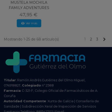
MUSTELA MOCHILA
FAMILY ADVENTURES
TERRACOTA
47,95 €
Ver más
Pr
Mostrando 1-25 de 68 artículo(s)
1
2
3
Titular
: Ramón Andrés Gutiérrez del Olmo Miguel,
07491882T,
Colegiado
nº 2588
Farmacia
C-321-F, Colegio Oficial de Farmacéuticos de A
Coruña
Autoridad Competente
: Xunta de Galicia | Consellería de
Sanidade | Subdirección Xeral de Inspección de Servizos
Sanitarios Teléfono: 881542702 | Email: