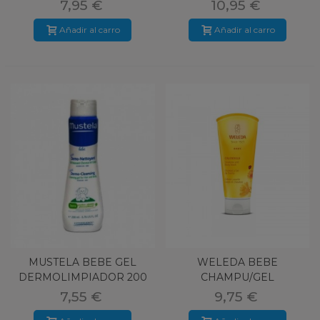
ML
7,95 €
10,95 €
Añadir al carro
Añadir al carro
MUSTELA BEBE GEL
WELEDA BEBE
DERMOLIMPIADOR 200
CHAMPU/GEL
ML
CALENDULA 200 ML
7,55 €
9,75 €