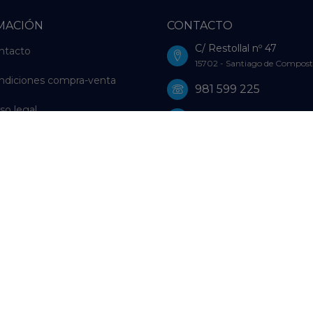
MACIÓN
CONTACTO
C/ Restollal nº 47
ntacto
15702 - Santiago de Compost
ndiciones compra-venta
981 599 225
so legal
981 598 729
ítica de Privacidad
WhatsApp: 659 61 18 16
ítica de Cookies
farmacia@farmaciagutierrez
olución de litigios en línea