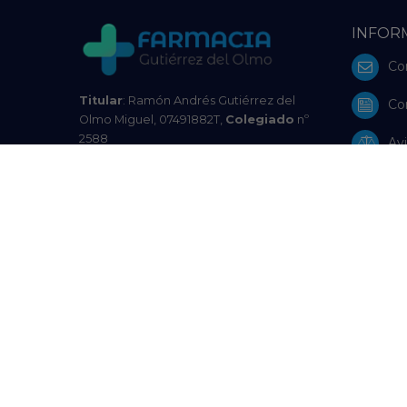
INFOR
Co
Titular
: Ramón Andrés Gutiérrez del
Co
Olmo Miguel, 07491882T,
Colegiado
nº
2588
Avi
Farmacia
C-321-F, Colegio Oficial de
Farmacéuticos de A Coruña
Pol
Autoridad Competente
: Xunta de
Galicia | Consellería de Sanidade |
Pol
Subdirección Xeral de Inspección de
Servizos Sanitarios Teléfono: 881542702 |
Res
Email:
venda.distancia.medicamentos@sergas.es