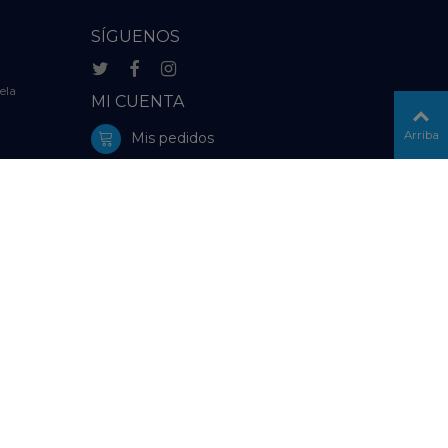
SÍGUENOS
ela
MI CUENTA
Arriba
Mis pedidos
Mi información personal
Configuración de Cookies
delolmo.es