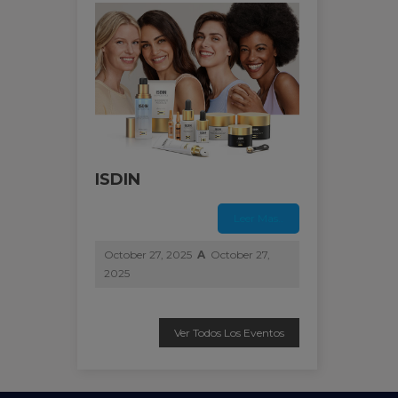
ISDIN
Leer Mas..
October 27, 2025
A
October 27,
2025
Ver Todos Los Eventos