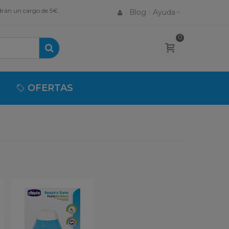
drán un cargo de 5€.
Blog
Ayuda
0
OFERTAS