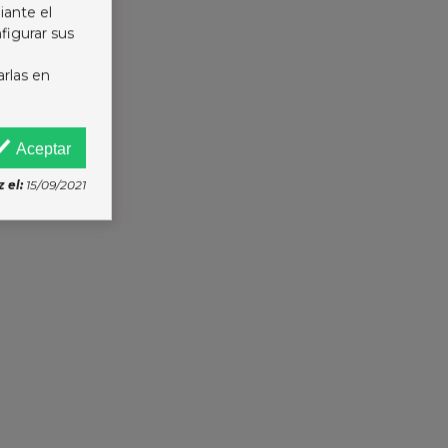
iante el
figurar sus
arlas en
Aceptar
 el:
15/09/2021