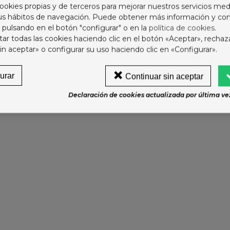
RASCO 150 ML
ookies propias y de terceros para mejorar nuestros servicios med
sus hábitos de navegación. Puede obtener más información y con
6,37 €
 pulsando en el botón "configurar" o en la
política de cookies
.
r todas las cookies haciendo clic en el botón «Aceptar», rechaz
ODOT BEBE SECO T4+
in aceptar» o configurar su uso haciendo clic en «Configurar».
0-15KG 62U
4,75 €
urar
Continuar sin aceptar
LCEDINA CHAMPU
Declaración de cookies actualizada por última vez
ALNEARIO ALCEDA
2,75 €
ONIASE SUPRA D 30
OBRES
9,95 €