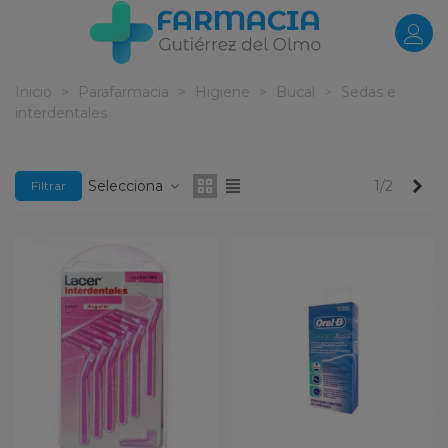
Inicio
>
Parafarmacia
>
Higiene
>
Bucal
>
Sedas e
interdentales
Pr
Selecciona
1/2
Filtrar