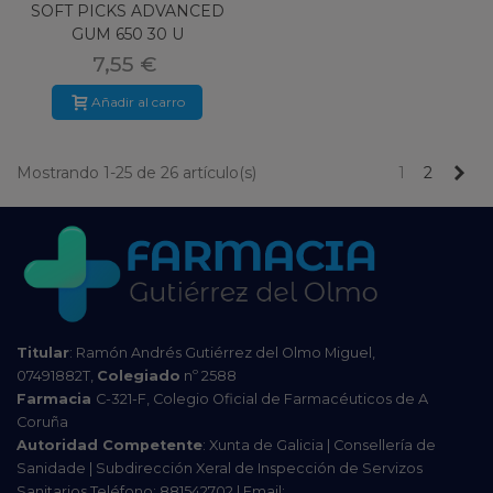
SOFT PICKS ADVANCED
GUM 650 30 U
7,55 €
Añadir al carro
Pr
Mostrando 1-25 de 26 artículo(s)
1
2
Titular
: Ramón Andrés Gutiérrez del Olmo Miguel,
07491882T,
Colegiado
nº 2588
Farmacia
C-321-F, Colegio Oficial de Farmacéuticos de A
Coruña
Autoridad Competente
: Xunta de Galicia | Consellería de
Sanidade | Subdirección Xeral de Inspección de Servizos
Sanitarios Teléfono: 881542702 | Email: