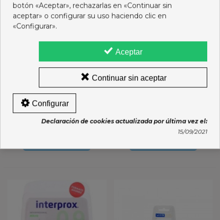
botón «Aceptar», rechazarlas en «Continuar sin
aceptar» o configurar su uso haciendo clic en
«Configurar».
Aceptar
Continuar sin aceptar
VITIS SEDA DENTAL
INTERPROX PLUS MICRO
Configurar
CERA 50 M
6 U
Declaración de cookies actualizada por última vez el:
4,45 €
5,75 €
15/09/2021
Añadir al carro
Añadir al carro