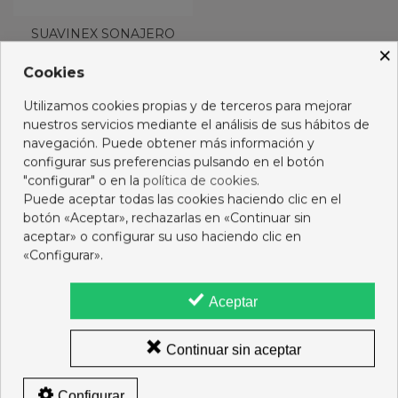
SUAVINEX SONAJERO
×
GALAXY 3 BOLAS
Cookies
7,75 €
Utilizamos cookies propias y de terceros para mejorar
Ver más
nuestros servicios mediante el análisis de sus hábitos de
navegación. Puede obtener más información y
Mostrando 1-1 de 1 artículo(s)
configurar sus preferencias pulsando en el botón
"configurar" o en la
política de cookies
.
Puede aceptar todas las cookies haciendo clic en el
botón «Aceptar», rechazarlas en «Continuar sin
aceptar» o configurar su uso haciendo clic en
«Configurar».
Aceptar
Titular
: Ramón Andrés Gutiérrez del Olmo Miguel,
07491882T,
Colegiado
nº 2588
Farmacia
C-321-F, Colegio Oficial de Farmacéuticos de A
Continuar sin aceptar
Coruña
Autoridad Competente
: Xunta de Galicia | Consellería de
Configurar
Sanidade | Subdirección Xeral de Inspección de Servizos