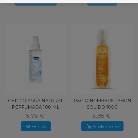
Añadir al carro
Ver más
CHICCO AGUA NATURAL
R&G GINGEMBRE JABON
PERFUMADA 100 ML
SOLIDO 100G
SPRAY PLAST
5,75 €
5,95 €
Ver más
Añadir al carro