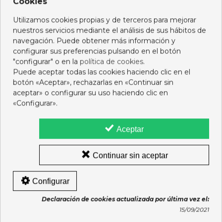
ENVASE 250 ML
Cookies
7,55 €
5,95 €
Utilizamos cookies propias y de terceros para mejorar
Ver más
Añadir al carro
nuestros servicios mediante el análisis de sus hábitos de
navegación. Puede obtener más información y
configurar sus preferencias pulsando en el botón
"configurar" o en la
política de cookies
.
Puede aceptar todas las cookies haciendo clic en el
botón «Aceptar», rechazarlas en «Continuar sin
aceptar» o configurar su uso haciendo clic en
«Configurar».
Aceptar
Continuar sin aceptar
Configurar
CUMLAUDE HIGIENE
CHICCO CEPILLO PEINE
INTIMA PEDIATRICS 250
INFANTIL AZUL
Declaración de cookies actualizada por última vez el:
ML
9,65 €
8,75 €
15/09/2021