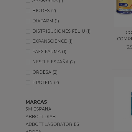
ARAFARMA
(1)
BIODES
(2)
DIAFARM
(1)
DISTRIBUCIONES FELIU
(1)
CO
COMPL
EXPANSCIENCE
(1)
2º 
2
FAES FARMA
(1)
NESTLE ESPAÑA
(2)
ORDESA
(2)
PROTEIN
(2)
URIACH CONSUMER HEALTHCARE
MARCAS
(6)
3M ESPAÑA
ABBOTT DIAB
ABBOTT LABORATORIES