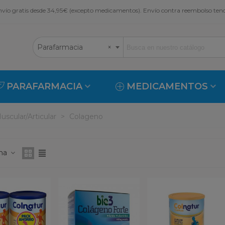
vío gratis desde 34,95€ (excepto medicamentos). Envío contra reembolso ten
Parafarmacia
×
PARAFARMACIA
MEDICAMENTOS
uscular/Articular
>
Colageno
ona