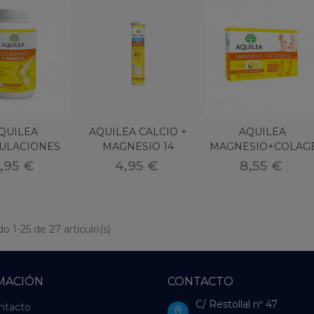
QUILEA
AQUILEA CALCIO +
AQUILEA
CULACIONES
MAGNESIO 14
MAGNESIO+COLAG
LAGENO +
COMPRIMIDOS
30 COMP
,95 €
4,95 €
8,55 €
ESIO 240 C
EFERVES
o 1-25 de 27 artículo(s)
MACIÓN
CONTACTO
C/ Restollal nº 47
ntacto