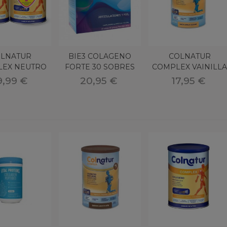
LNATUR
BIE3 COLAGENO
COLNATUR
EX NEUTRO
FORTE 30 SOBRES
COMPLEX VAINILLA
40 % DTO
SOLUBLES
330 G
9,99 €
20,95 €
17,95 €