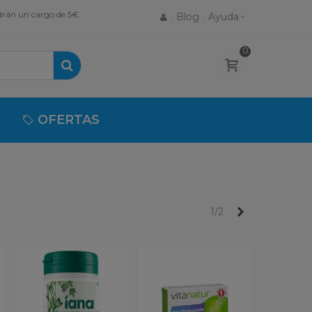
drán un cargo de 5€.
Blog
Ayuda
0
OFERTAS
Próximo
1/2