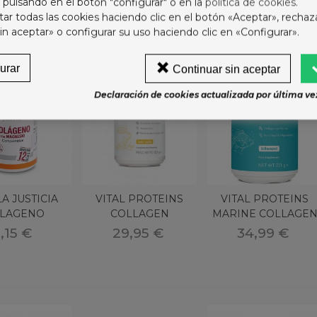
 pulsando en el botón "configurar" o en la
política de cookies
.
LCEDINA CHAMPU
r todas las cookies haciendo clic en el botón «Aceptar», rechaz
ALNEARIO ALCEDA
in aceptar» o configurar su uso haciendo clic en «Configurar».
2,75 €
urar
Continuar sin aceptar
ONIASE SUPRA D 30
Declaración de cookies actualizada por última vez
OBRES
9,95 €
A JUSTICIA
VITAL PROTEINS
VITAL PROTEINS
LAGENO
COLLAGEN
MARINE COLLAGE
NESIO 75
CREAMER VAINILLA
SIN SABOR 221 G
,15 €
29,95 €
34,99 €
COMP
305 G