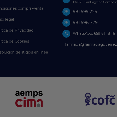
15702 - Santiago de Compost
ndiciones compra-venta
981 599 225
so legal
981 598 729
ítica de Privacidad
WhatsApp: 659 61 18 16
ítica de Cookies
farmacia@farmaciagutierrez
olución de litigios en línea