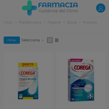
Inicio
>
Parafarmacia
>
Higiene
>
Bucal
>
Protesis
Selecciona
Filtrar