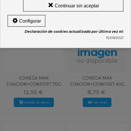
Continuar sin aceptar
Configurar
Declaración de cookies actualizada por última vez el:
15/09/2021
COREGA MAX
COREGA MAX
FIJACION+CONFORT 70G
FIJACION+CONFORT 40G
SIN SABOR
SIN SABOR
12,95 €
8,75 €
Añadir al carro
Ver más