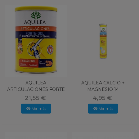
AQUILEA
AQUILEA CALCIO +
ARTICULACIONES FORTE
MAGNESIO 14
POLVO 280 G
COMPRIMIDOS EFERVES
21,55 €
4,95 €
Ver más
Ver más