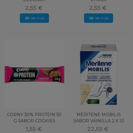
2,55 €
2,55 €
Ver más
Ver más
CORNY 30% PROTEIN 50
MERITENE MOBILIS
G SABOR COOKIES
SABOR VAINILLA 2 X 10
SOBRES 20
1,55 €
22,55 €