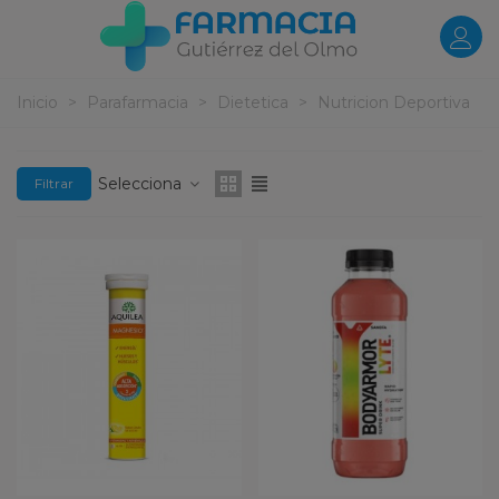
Inicio
>
Parafarmacia
>
Dietetica
>
Nutricion Deportiva
Selecciona
Filtrar