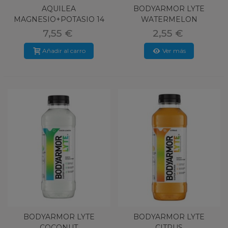
AQUILEA
BODYARMOR LYTE
MAGNESIO+POTASIO 14
WATERMELON
COMP
7,55 €
2,55 €
Añadir al carro
Ver más
BODYARMOR LYTE
BODYARMOR LYTE
COCONUT
CITRUS