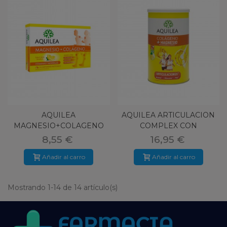
AQUILEA
AQUILEA ARTICULACION
MAGNESIO+COLAGENO
COMPLEX CON
30 COMP
MAGNESIO 375 G
8,55 €
16,95 €
Añadir al carro
Añadir al carro
Mostrando 1-14 de 14 artículo(s)