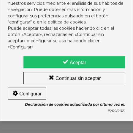
nuestros servicios mediante el análisis de sus hábitos de
navegación. Puede obtener más información y
configurar sus preferencias pulsando en el botón
"configurar" o en la
política de cookies
.
Puede aceptar todas las cookies haciendo clic en el
botón «Aceptar», rechazarlas en «Continuar sin
aceptar» o configurar su uso haciendo clic en
«Configurar».
Aceptar
Continuar sin aceptar
VEGENUTRIL VAINILLA
ERGYNUTRIL CACAO
Configurar
350 G NUTERGIA
300G NUTERGIA
24,75 €
23,95 €
Declaración de cookies actualizada por última vez el:
15/09/2021
Ver más
Ver más