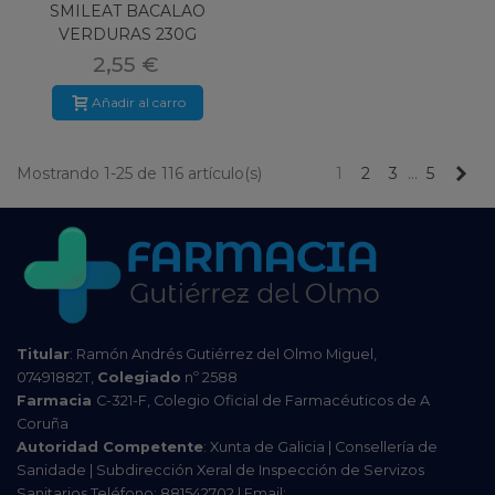
SMILEAT BACALAO
VERDURAS 230G
2,55 €
Añadir al carro
Pr
Mostrando 1-25 de 116 artículo(s)
1
2
3
…
5
Titular
: Ramón Andrés Gutiérrez del Olmo Miguel,
07491882T,
Colegiado
nº 2588
Farmacia
C-321-F, Colegio Oficial de Farmacéuticos de A
Coruña
Autoridad Competente
: Xunta de Galicia | Consellería de
Sanidade | Subdirección Xeral de Inspección de Servizos
Sanitarios Teléfono: 881542702 | Email: