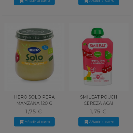
Añadir al carro
Añadir al carro
HERO SOLO PERA
SMILEAT POUCH
MANZANA 120 G
CEREZA ACAI
AMARANTO 100 G
1,75 €
1,75 €
Añadir al carro
Añadir al carro