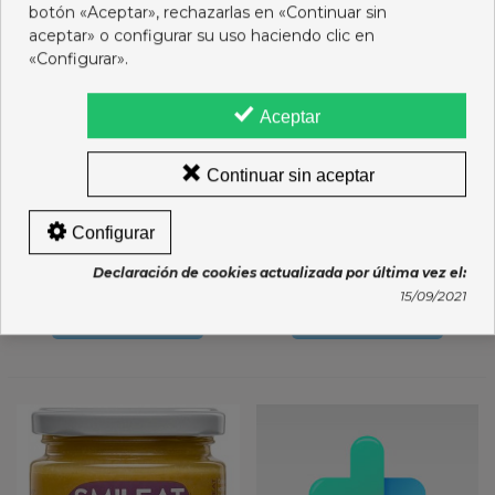
botón «Aceptar», rechazarlas en «Continuar sin
aceptar» o configurar su uso haciendo clic en
«Configurar».
Aceptar
Continuar sin aceptar
SMILEAT PAVO
SMILEAT TERNERA
Configurar
VERDURAS 230 G
VERDURAS 230G
Declaración de cookies actualizada por última vez el:
2,55 €
2,55 €
15/09/2021
Añadir al carro
Añadir al carro