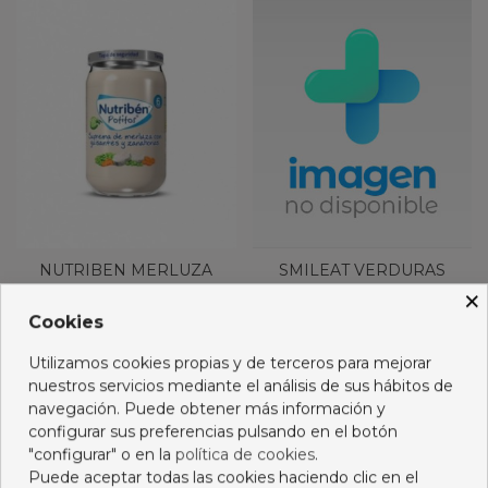
NUTRIBEN MERLUZA
SMILEAT VERDURAS
GUISANTES
MERLUZA 230G
×
ZANAHORIAS 235G
1,49 €
2,55 €
Cookies
Añadir al carro
Añadir al carro
Utilizamos cookies propias y de terceros para mejorar
nuestros servicios mediante el análisis de sus hábitos de
navegación. Puede obtener más información y
configurar sus preferencias pulsando en el botón
"configurar" o en la
política de cookies
.
Puede aceptar todas las cookies haciendo clic en el