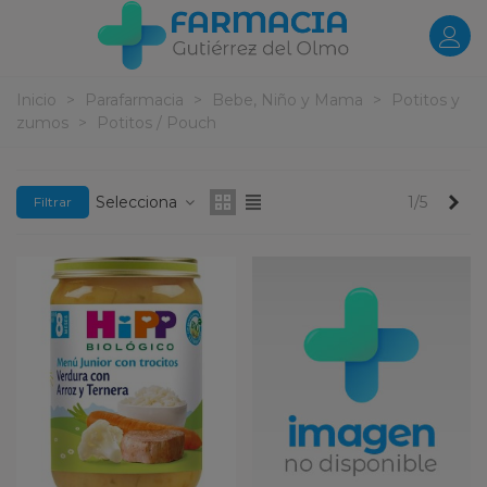
Inicio
>
Parafarmacia
>
Bebe, Niño y Mama
>
Potitos y
zumos
>
Potitos / Pouch
Pr
Selecciona
1/5
Filtrar