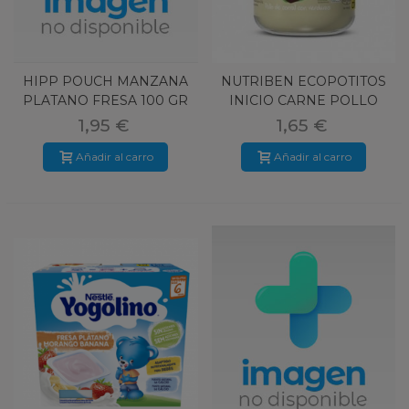
HIPP POUCH MANZANA
NUTRIBEN ECOPOTITOS
PLATANO FRESA 100 GR
INICIO CARNE POLLO
CORRAL VE
1,95 €
1,65 €
Añadir al carro
Añadir al carro