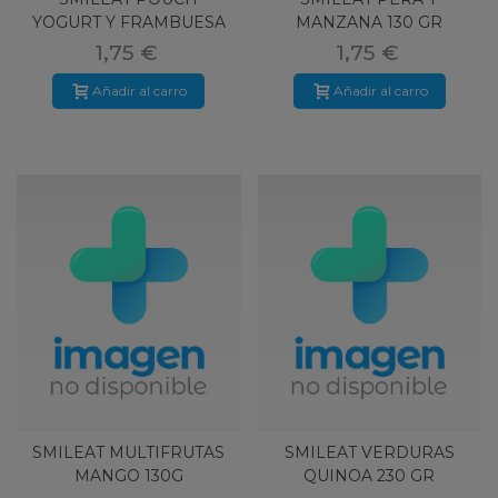
YOGURT Y FRAMBUESA
MANZANA 130 GR
100 G
1,75 €
1,75 €
Añadir al carro
Añadir al carro
SMILEAT MULTIFRUTAS
SMILEAT VERDURAS
MANGO 130G
QUINOA 230 GR