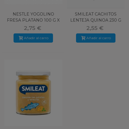
NESTLE YOGOLINO
SMILEAT CACHITOS
FRESA PLATANO 100 G X
LENTEJA QUINOA 230 G
4 TARRINAS
2,75 €
2,55 €
Añadir al carro
Añadir al carro