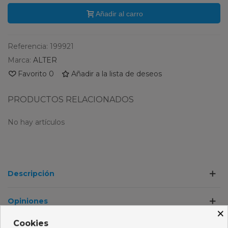
Añadir al carro
Referencia:
199921
Marca:
ALTER
Favorito
0
Añadir a la lista de deseos
PRODUCTOS RELACIONADOS
No hay artículos
Descripción
Opiniones
×
Cookies