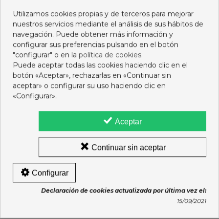
LOS CLIENTES QUE COMPRARON ESTE
Utilizamos cookies propias y de terceros para mejorar
PRODUCTO TAMBIÉN HAN COMPRADO:
nuestros servicios mediante el análisis de sus hábitos de
navegación. Puede obtener más información y
configurar sus preferencias pulsando en el botón
"configurar" o en la
política de cookies
.
Puede aceptar todas las cookies haciendo clic en el
botón «Aceptar», rechazarlas en «Continuar sin
aceptar» o configurar su uso haciendo clic en
«Configurar».
Aceptar
Continuar sin aceptar
NUTRIBEN VERDURITAS
KLORANE CHAMPU
LENGUADO 235G
PEONIA 400ML
Configurar
1,49 €
14,55 €
Declaración de cookies actualizada por última vez el:
Añadir al carro
Añadir al carro
15/09/2021