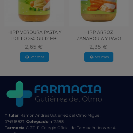
HIPP VERDURA PASTA Y
HIPP ARROZ
POLLO 250 GR 12 M+.
ZANAHORIA Y PAVO
220GR
2,65 €
2,35 €
Ver más
Ver más
Titular
: Ramón Andrés Gutiérrez del Olmo Miguel,
07491882T,
Colegiado
nº 2588
Farmacia
C-321-F, Colegio Oficial de Farmacéuticos de A