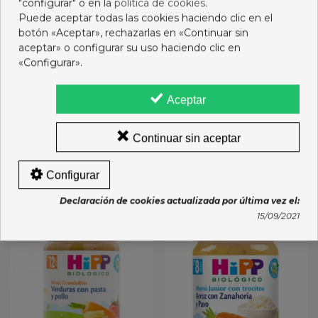
"configurar" o en la
política de cookies
.
Puede aceptar todas las cookies haciendo clic en el
botón «Aceptar», rechazarlas en «Continuar sin
aceptar» o configurar su uso haciendo clic en
«Configurar».
NUTRIBEN POLLO
NUTRIBEN TOMATES
TERNERA VERDURITAS
PATATITAS TERNERA
Aceptar
235G
235G
1,49 €
1,49 €
Añadir al carro
Añadir al carro
Continuar sin aceptar
Configurar
16 OTROS PRODUCTOS DE LA MISMA CATEGORÍA:
Declaración de cookies actualizada por última vez el:
15/09/2021