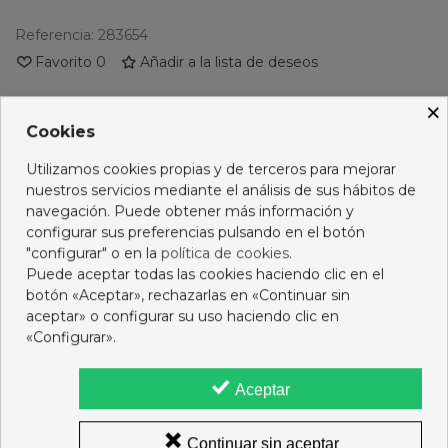
Referencia:
283654
Favorito
0
Añadir a la lista de deseos
×
PRODUCTOS RELACIONADOS
Cookies
No hay artículos
Utilizamos cookies propias y de terceros para mejorar
nuestros servicios mediante el análisis de sus hábitos de
navegación. Puede obtener más información y
configurar sus preferencias pulsando en el botón
"configurar" o en la
política de cookies
.
Opiniones
Puede aceptar todas las cookies haciendo clic en el
botón «Aceptar», rechazarlas en «Continuar sin
aceptar» o configurar su uso haciendo clic en
16 OTROS PRODUCTOS DE LA MISMA CATEGORÍA:
«Configurar».
Aceptar
Continuar sin aceptar