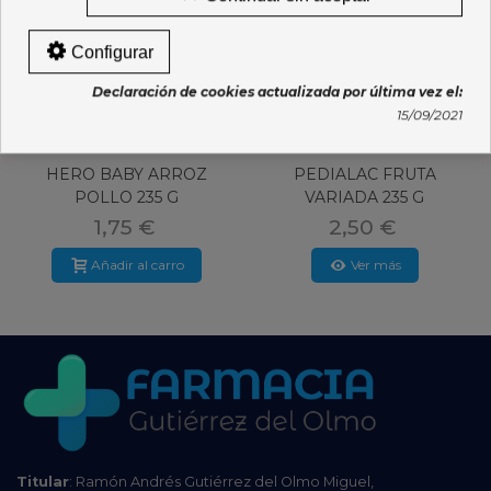
Configurar
Declaración de cookies actualizada por última vez el:
15/09/2021
HERO BABY ARROZ
PEDIALAC FRUTA
POLLO 235 G
VARIADA 235 G
1,75 €
2,50 €
Añadir al carro
Ver más
Titular
: Ramón Andrés Gutiérrez del Olmo Miguel,