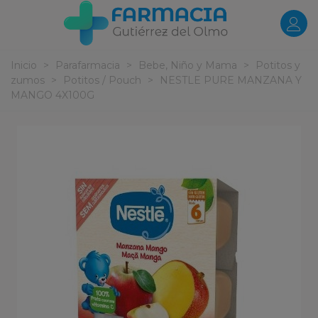
Inicio
>
Parafarmacia
>
Bebe, Niño y Mama
>
Potitos y
zumos
>
Potitos / Pouch
>
NESTLE PURE MANZANA Y
MANGO 4X100G