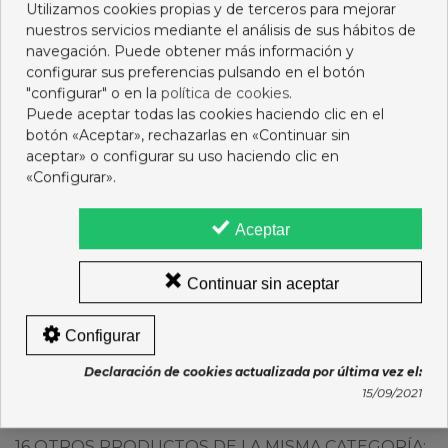
Utilizamos cookies propias y de terceros para mejorar
nuestros servicios mediante el análisis de sus hábitos de
navegación. Puede obtener más información y
configurar sus preferencias pulsando en el botón
"configurar" o en la
política de cookies
.
Puede aceptar todas las cookies haciendo clic en el
botón «Aceptar», rechazarlas en «Continuar sin
aceptar» o configurar su uso haciendo clic en
«Configurar».
Aceptar
LIERAC SUNISSIME
PAROGENCYL ENCIAS
Continuar sin aceptar
ACEITE IP30 150ML
CONTROL 2X125 ML
PASTA
18,95 €
8,55 €
Configurar
Añadir al carro
Añadir al carro
Declaración de cookies actualizada por última vez el:
15/09/2021
16 OTROS PRODUCTOS DE LA MISMA CATEGORÍA: