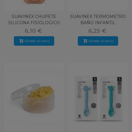
SUAVINEX CHUPETE
SUAVINEX TERMOMETRO
SILICONA FISIOLOGICO
BAÑO INFANTIL
TODOSILICO
6,10 €
6,25 €
Añadir al carro
Añadir al carro