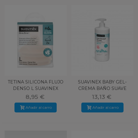
TETINA SILICONA FLUJO
SUAVINEX BABY GEL-
DENSO L SUAVINEX
CREMA BAÑO SUAVE
ZERO ZERO
750ML
8,95 €
13,13 €
Añadir al carro
Añadir al carro