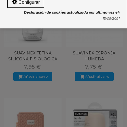
Configurar
Declaración de cookies actualizada por última vez el:
15/09/2021
SUAVINEX TETINA
SUAVINEX ESPONJA
SILICONA FISIOLOGICA
HUMEDA
FLUJO S 2 U
7,95 €
7,75 €
Añadir al carro
Añadir al carro