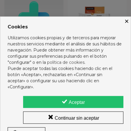
×
Cookies
Utilizamos cookies propias y de terceros para mejorar
nuestros servicios mediante el análisis de sus hábitos de
navegación. Puede obtener más información y
configurar sus preferencias pulsando en el botón
"configurar" o en la
política de cookies
.
SUAVINEX BIBERON
SUAVINEX SET
Puede aceptar todas las cookies haciendo clic en el
TETINA SILICONA
ANTIPIOJOS LOCION
botón «Aceptar», rechazarlas en «Continuar sin
FISIOLOGICA FLU
125ML+CHAMPU 250M
11,55 €
24,95 €
aceptar» o configurar su uso haciendo clic en
«Configurar».
Añadir al carro
Añadir al carro
Aceptar
Continuar sin aceptar