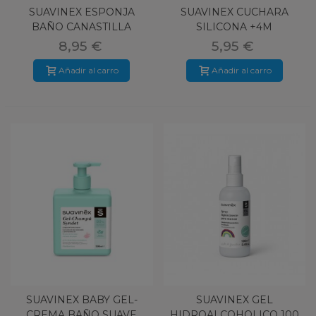
SUAVINEX ESPONJA
SUAVINEX CUCHARA
BAÑO CANASTILLA
SILICONA +4M
PREMIUM NATURAL
8,95 €
5,95 €
Añadir al carro
Añadir al carro
SUAVINEX BABY GEL-
SUAVINEX GEL
CREMA BAÑO SUAVE
HIDROALCOHOLICO 100