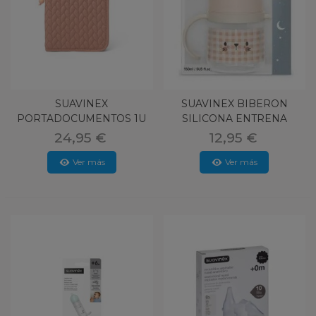
SUAVINEX
SUAVINEX BIBERON
PORTADOCUMENTOS 1U
SILICONA ENTRENA
ROSA
ANTIDERRAME AS
24,95 €
12,95 €
Ver más
Ver más