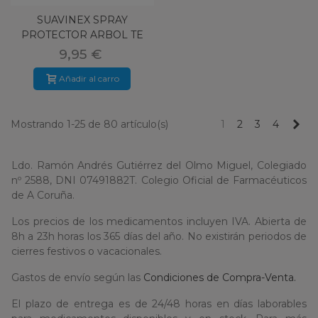
SUAVINEX SPRAY
PROTECTOR ARBOL TE
250ML
9,95 €
Añadir al carro
Pr
Mostrando 1-25 de 80 artículo(s)
1
2
3
4
Ldo. Ramón Andrés Gutiérrez del Olmo Miguel, Colegiado
nº 2588, DNI 07491882T. Colegio Oficial de Farmacéuticos
de A Coruña.
Los precios de los medicamentos incluyen IVA. Abierta de
8h a 23h horas los 365 días del año. No existirán periodos de
cierres festivos o vacacionales.
Gastos de envío según las
Condiciones de Compra-Venta.
El plazo de entrega es de 24/48 horas en días laborables