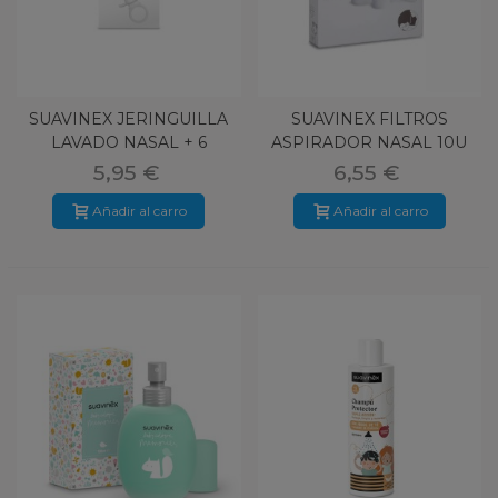
SUAVINEX JERINGUILLA
SUAVINEX FILTROS
LAVADO NASAL + 6
ASPIRADOR NASAL 10U
MESES 1U
5,95 €
6,55 €
Añadir al carro
Añadir al carro