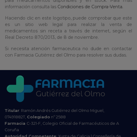
para medicamentos disponibles y en stock. Para más
información consulta las
Condiciones de Compra-Venta.
Haciendo clic en este logotipo, puede comprobar que este
es un sitio web legal para realizar la venta de
medicamentos sin receta a través de internet, según el
Real Decreto 870/2013, de 8 de noviembre.
Si necesita atención farmaceutica no dude en contactar
con Farmacia Gutiérrez del Olmo para resolver sus dudas.
Titular
: Ramón Andrés Gutiérrez del Olmo Miguel,
07491882T,
Colegiado
nº 2588
Farmacia
C-321-F, Colegio Oficial de Farmacéuticos de A
Coruña
Autoridad Competente
: Xunta de Galicia | Consellería de