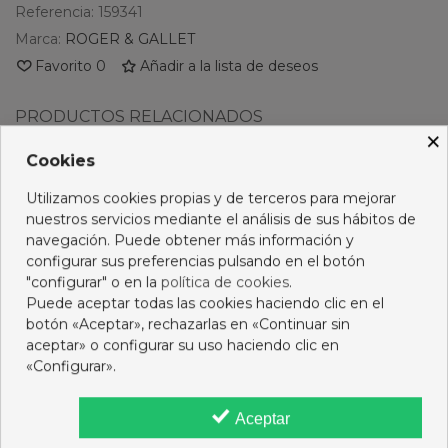
Referencia:
159341
Marca:
ROGER & GALLET
Favorito
0
Añadir a la lista de deseos
PRODUCTOS RELACIONADOS
×
Cookies
No hay artículos
Utilizamos cookies propias y de terceros para mejorar
nuestros servicios mediante el análisis de sus hábitos de
navegación. Puede obtener más información y
configurar sus preferencias pulsando en el botón
Descripción
"configurar" o en la
política de cookies
.
Puede aceptar todas las cookies haciendo clic en el
Opiniones
botón «Aceptar», rechazarlas en «Continuar sin
aceptar» o configurar su uso haciendo clic en
«Configurar».
16 OTROS PRODUCTOS DE LA MISMA CATEGORÍA:
Aceptar