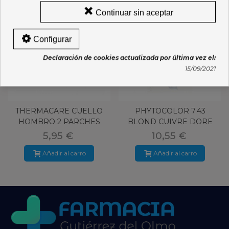
Continuar sin aceptar
Configurar
Declaración de cookies actualizada por última vez el:
15/09/2021
THERMACARE CUELLO
PHYTOCOLOR 7.43
HOMBRO 2 PARCHES
BLOND CUIVRE DORE
TERMICOS
5,95 €
10,55 €
Añadir al carro
Añadir al carro