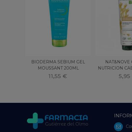
BIODERMA SEBIUM GEL
NAT&NOVE
MOUSSANT 200ML
NUTRICION CA
AVENA
11,55 €
5,95
INFOR
Co