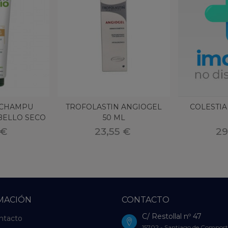
 CHAMPU
TROFOLASTIN ANGIOGEL
COLESTIA
BELLO SECO
50 ML
 ORG
 €
23,55 €
29
MACIÓN
CONTACTO
C/ Restollal nº 47
ntacto
15702 - Santiago de Compost