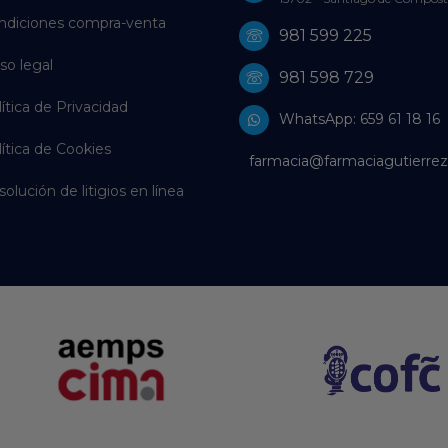
ndiciones compra-venta
981 599 225
so legal
981 598 729
ítica de Privacidad
WhatsApp: 659 61 18 16
ítica de Cookies
farmacia@farmaciagutierrez
olución de litigios en línea