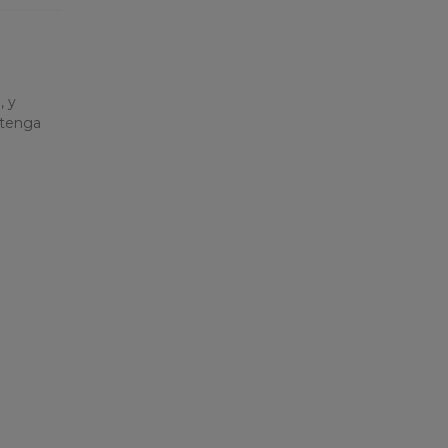
d
, y
 tenga