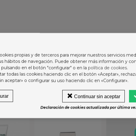
os. Masajear suavemente y aclarar con abundante agua.
ookies propias y de terceros para mejorar nuestros servicios med
sus hábitos de navegación. Puede obtener más información y con
 pulsando en el botón "configurar" o en la
política de cookies
.
r todas las cookies haciendo clic en el botón «Aceptar», rechaz
var con abundante agua.
in aceptar» o configurar su uso haciendo clic en «Configurar».
urar
Continuar sin aceptar
ORÍA:
Declaración de cookies actualizada por última vez