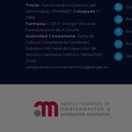
Titular
: Ramón Andrés Gutiérrez del
Co
Olmo Miguel, 07491882T,
Colegiado
nº
2588
Avi
Farmacia
C-321-F, Colegio Oficial de
Farmacéuticos de A Coruña
Pol
Autoridad Competente
: Xunta de
Galicia | Consellería de Sanidade |
Pol
Subdirección Xeral de Inspección de
Servizos Sanitarios Teléfono: 881542702 |
Res
Email:
venda.distancia.medicamentos@sergas.es