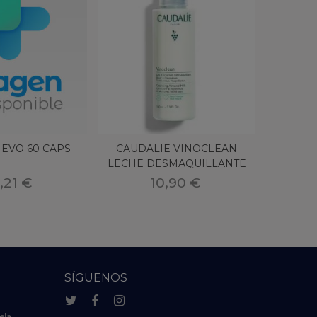
 EVO 60 CAPS
CAUDALIE VINOCLEAN
HERO 
LECHE DESMAQUILLANTE
ZANAHO
100ML
,21 €
10,90 €
SÍGUENOS
ela