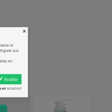
×
iante el
figurar sus
arlas en
Aceptar
 el:
15/09/2021