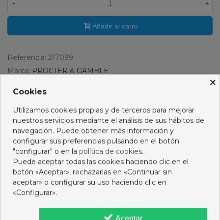
-
+
Añadir al carro
Referencia:
217099
Marca:
PROCTER & GAMBLE
×
Favorito
0
Añadir a la lista de deseos
Cookies
PRODUCTOS RELACIONADOS
Utilizamos cookies propias y de terceros para mejorar
nuestros servicios mediante el análisis de sus hábitos de
navegación. Puede obtener más información y
No hay artículos
configurar sus preferencias pulsando en el botón
"configurar" o en la
política de cookies
.
Puede aceptar todas las cookies haciendo clic en el
botón «Aceptar», rechazarlas en «Continuar sin
Opiniones
aceptar» o configurar su uso haciendo clic en
«Configurar».
2 OTROS PRODUCTOS DE LA MISMA CATEGORÍA:
Aceptar