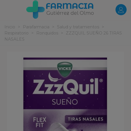
Inicio
>
Parafarmacia
>
Salud y tratamientos
>
Respiratorio
>
Ronquidos
>
ZZZQUIL SUEÑO 26 TIRAS
NASALES