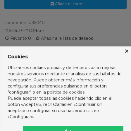
Añadir al carro
Referencia:
095040
Marca:
PHYTO-ESP
Favorito
0
Añadir a la lista de deseos
×
PRODUCTOS RELACIONADOS
Cookies
No hay artículos
Utilizamos cookies propias y de terceros para mejorar
nuestros servicios mediante el análisis de sus hábitos de
navegación. Puede obtener más información y
configurar sus preferencias pulsando en el botón
"configurar" o en la
política de cookies
.
Descripción
Puede aceptar todas las cookies haciendo clic en el
botón «Aceptar», rechazarlas en «Continuar sin
aceptar» o configurar su uso haciendo clic en
Opiniones
«Configurar».
16 OTROS PRODUCTOS DE LA MISMA CATEGORÍA: