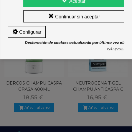
Aceptar
Continuar sin aceptar
Configurar
Declaración de cookies actualizada por última vez el:
15/09/2021
DERCOS CHAMPU CASPA
NEUTROGENA T-GEL
GRASA 400ML
CHAMPU ANTICASPA C
NORMAL Y GRA
18,55 €
16,95 €
Añadir al carro
Añadir al carro