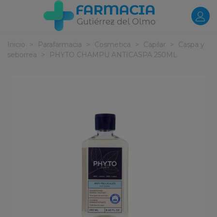
Inicio
>
Parafarmacia
>
Cosmetica
>
Capilar
>
Caspa y
seborrea
>
PHYTO CHAMPU ANTICASPA 250ML