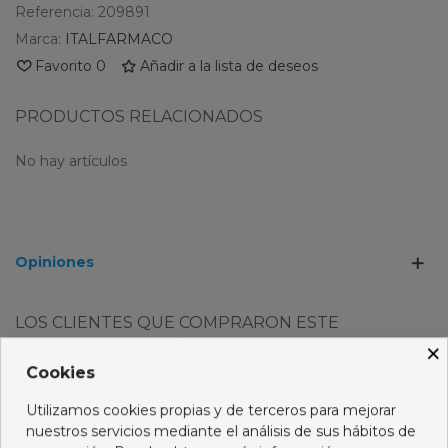
Referencia:
209891
Marca:
ITALFARMACO
Favorito
0
Añadir a la lista de deseos
PRODUCTOS RELACIONADOS
No hay artículos
Opiniones
LOS CLIENTES QUE COMPRARON ESTE
PRODUCTO TAMBIÉN HAN COMPRADO:
×
Cookies
Utilizamos cookies propias y de terceros para mejorar
nuestros servicios mediante el análisis de sus hábitos de