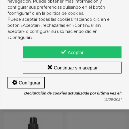
navegación. Puede obtener más información y
configurar sus preferencias pulsando en el botón
"configurar" o en la
política de cookies
.
Puede aceptar todas las cookies haciendo clic en el
botón «Aceptar», rechazarlas en «Continuar sin
aceptar» o configurar su uso haciendo clic en
«Configurar».
Aceptar
MASTICAL 1250 MG (500
FLUOCARIL BI-FLUORE
MG CA) 60
2X125 ML
COMPRIMIDOS MAST
2,75 €
8,55 €
Continuar sin aceptar
Añadir al carro
Añadir al carro
Configurar
Declaración de cookies actualizada por última vez el:
15/09/2021
16 OTROS PRODUCTOS DE LA MISMA CATEGORÍA: