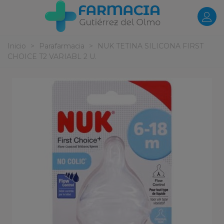
Inicio
>
Parafarmacia
>
NUK TETINA SILICONA FIRST
CHOICE T2 VARIABL 2 U.