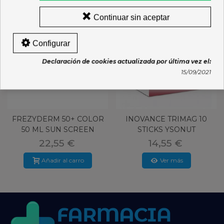
Continuar sin aceptar
Configurar
Declaración de cookies actualizada por última vez el:
15/09/2021
FREZYDERM 50+ COLOR
INOVANCE TRIMAG 10
50 ML SUN SCREEN
STICKS YSONUT
VELVET FACE
22,55 €
14,55 €
Añadir al carro
Ver más