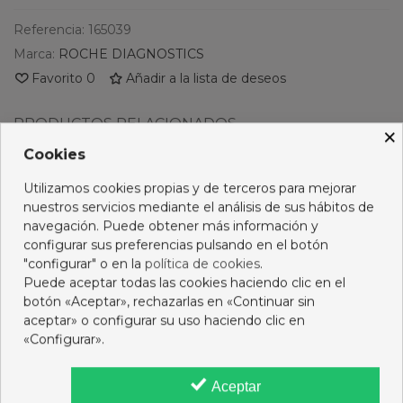
Referencia:
165039
Marca:
ROCHE DIAGNOSTICS
Favorito
0
Añadir a la lista de deseos
PRODUCTOS RELACIONADOS
×
Cookies
No hay artículos
Utilizamos cookies propias y de terceros para mejorar
nuestros servicios mediante el análisis de sus hábitos de
navegación. Puede obtener más información y
configurar sus preferencias pulsando en el botón
Descripción
"configurar" o en la
política de cookies
.
Puede aceptar todas las cookies haciendo clic en el
botón «Aceptar», rechazarlas en «Continuar sin
Opiniones
aceptar» o configurar su uso haciendo clic en
«Configurar».
16 OTROS PRODUCTOS DE LA MISMA CATEGORÍA:
Aceptar