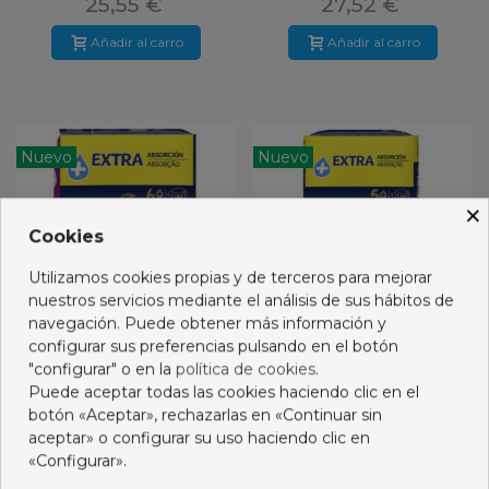
25,55 €
27,52 €
Añadir al carro
Añadir al carro
Nuevo
Nuevo
×
Cookies
Utilizamos cookies propias y de terceros para mejorar
nuestros servicios mediante el análisis de sus hábitos de
navegación. Puede obtener más información y
configurar sus preferencias pulsando en el botón
"configurar" o en la
política de cookies
.
Puede aceptar todas las cookies haciendo clic en el
DODOT ACTIVITY T6+ 14-
DODOT ACTIVITY T5+ 12-
botón «Aceptar», rechazarlas en «Continuar sin
19 KG 44 U
17 KG 48 U
aceptar» o configurar su uso haciendo clic en
17,95 €
17,95 €
«Configurar».
Añadir al carro
Añadir al carro