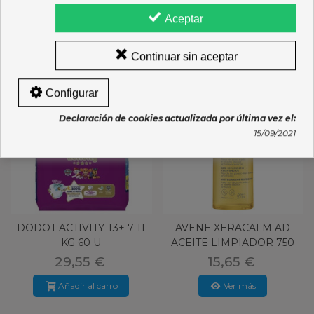
Aceptar
Continuar sin aceptar
Nuevo
Nuevo
Configurar
Declaración de cookies actualizada por última vez el:
15/09/2021
DODOT ACTIVITY T3+ 7-11
AVENE XERACALM AD
KG 60 U
ACEITE LIMPIADOR 750
ML
29,55 €
15,65 €
Añadir al carro
Ver más