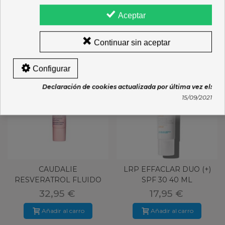
Aceptar
16 OTROS PRODUCTOS DE LA MISMA CATEGORÍA:
Continuar sin aceptar
Configurar
Declaración de cookies actualizada por última vez el:
15/09/2021
CAUDALIE
LRP EFFACLAR DUO (+)
RESVERATROL FLUIDO
SPF 30 40 ML
40 ML
32,95 €
17,95 €
Añadir al carro
Añadir al carro