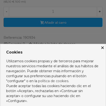
(65,10 € 100 ml)
-
+
Añadir al carro
Referencia:
190934
Favorito
0
Añadir a la lista de deseos
×
Cookies
PRODUCTOS RELACIONADOS
Utilizamos cookies propias y de terceros para mejorar
nuestros servicios mediante el análisis de sus hábitos de
No hay artículos
navegación. Puede obtener más información y
configurar sus preferencias pulsando en el botón
"configurar" o en la
política de cookies
.
Puede aceptar todas las cookies haciendo clic en el
Descripción
botón «Aceptar», rechazarlas en «Continuar sin
aceptar» o configurar su uso haciendo clic en
«Configurar».
Opiniones