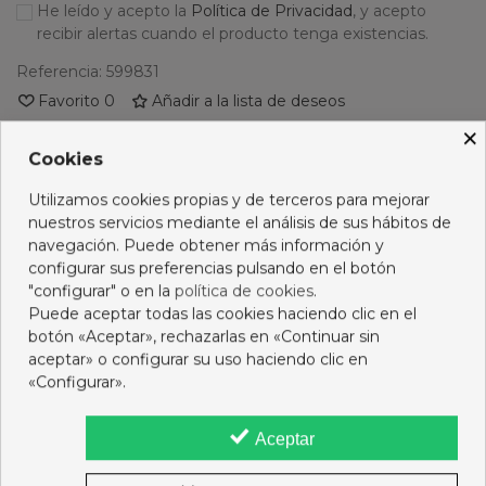
He leído y acepto la
Política de Privacidad
, y acepto
recibir alertas cuando el producto tenga existencias.
Referencia:
599831
Favorito
0
Añadir a la lista de deseos
×
PRODUCTOS RELACIONADOS
Cookies
Utilizamos cookies propias y de terceros para mejorar
No hay artículos
nuestros servicios mediante el análisis de sus hábitos de
navegación. Puede obtener más información y
configurar sus preferencias pulsando en el botón
"configurar" o en la
política de cookies
.
Opiniones
Puede aceptar todas las cookies haciendo clic en el
botón «Aceptar», rechazarlas en «Continuar sin
aceptar» o configurar su uso haciendo clic en
16 OTROS PRODUCTOS DE LA MISMA CATEGORÍA:
«Configurar».
Aceptar