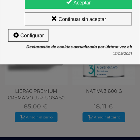
16 OTROS PRODUCTOS DE LA MISMA CATEGORÍA:
Aceptar
Continuar sin aceptar
Configurar
Declaración de cookies actualizada por última vez el:
15/09/2021
LIERAC PREMIUM
NATIVA 3 800 G
CREMA VOLUPTUOSA 50
ML
85,00 €
18,11 €
Añadir al carro
Añadir al carro