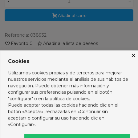
-
+
Añadir al carro
Referencia:
038932
Favorito
0
Añadir a la lista de deseos
×
PRODUCTOS RELACIONADOS
Cookies
Utilizamos cookies propias y de terceros para mejorar
No hay artículos
nuestros servicios mediante el análisis de sus hábitos de
navegación. Puede obtener más información y
configurar sus preferencias pulsando en el botón
"configurar" o en la
política de cookies
.
Descripción
Puede aceptar todas las cookies haciendo clic en el
botón «Aceptar», rechazarlas en «Continuar sin
aceptar» o configurar su uso haciendo clic en
Opiniones
«Configurar».