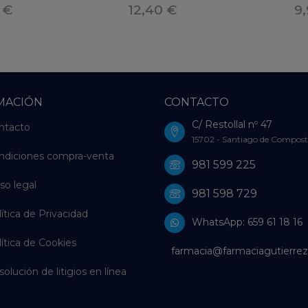
 €
12,40 €
9
MACIÓN
CONTACTO
C/ Restollal nº 47
ntacto
15702 - Santiago de Compost
ndiciones compra-venta
981 599 225
so legal
981 598 729
ítica de Privacidad
WhatsApp: 659 61 18 16
ítica de Cookies
farmacia@farmaciagutierrez
olución de litigios en línea