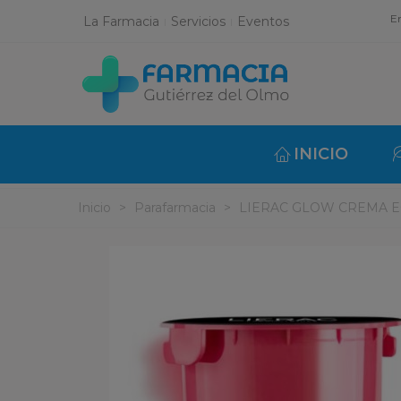
En
La Farmacia
Servicios
Eventos
INICIO
Inicio
>
Parafarmacia
>
LIERAC GLOW CREMA E