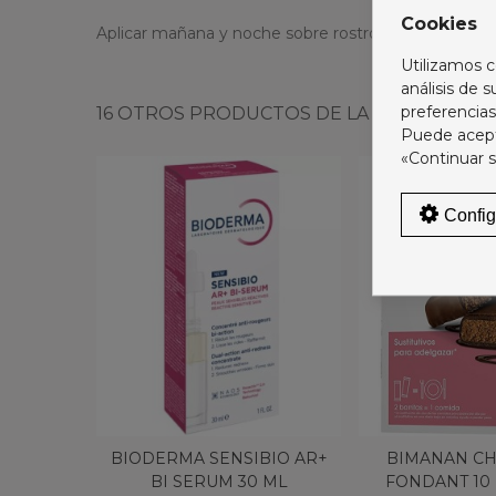
Cookies
Aplicar mañana y noche sobre rostro, cuello y escot
Utilizamos c
análisis de 
preferencias
16 OTROS PRODUCTOS DE LA MISMA CATEG
Puede acepta
«Continuar s
Config
BIODERMA SENSIBIO AR+
BIMANAN C
BI SERUM 30 ML
FONDANT 10