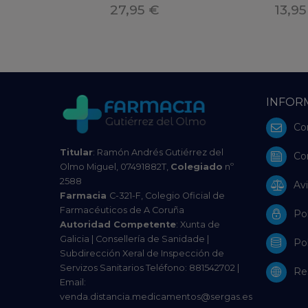
27,95 €
13,95
INFOR
Co
Titular
: Ramón Andrés Gutiérrez del
Co
Olmo Miguel, 07491882T,
Colegiado
nº
2588
Avi
Farmacia
C-321-F, Colegio Oficial de
Farmacéuticos de A Coruña
Pol
Autoridad Competente
: Xunta de
Galicia | Consellería de Sanidade |
Pol
Subdirección Xeral de Inspección de
Servizos Sanitarios Teléfono: 881542702 |
Res
Email:
venda.distancia.medicamentos@sergas.es