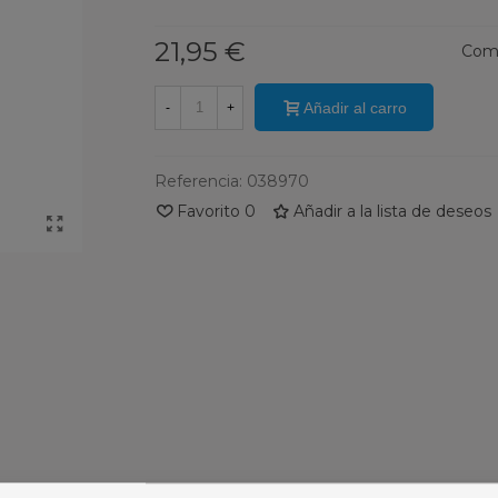
21,95 €
Comp
Añadir al carro
-
+
Referencia:
038970
Favorito
0
Añadir a la lista de deseos