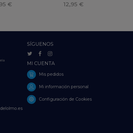
6+M
LIMPIEZA
,95 €
12,95 €
SÍGUENOS
ela
MI CUENTA
Mis pedidos
Mi información personal
Configuración de Cookies
delolmo.es