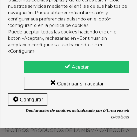
nuestros servicios mediante el análisis de sus hábitos de
navegación. Puede obtener más información y
configurar sus preferencias pulsando en el botón
"configurar" o en la
política de cookies
.
Puede aceptar todas las cookies haciendo clic en el
botón «Aceptar», rechazarlas en «Continuar sin
aceptar» o configurar su uso haciendo clic en
«Configurar».
Aceptar
EUCERIN LOCION 1 L
ALVITA AGUA
Continuar sin aceptar
PIEL SENSIBLE
OXIGENADA
REFORZADA 250 ML
19,95 €
1,95 €
Configurar
Añadir al carro
Añadir al carro
Declaración de cookies actualizada por última vez el:
15/09/2021
16 OTROS PRODUCTOS DE LA MISMA CATEGORÍA: