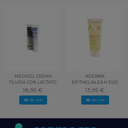
MEDIGEL CREMA
ADERMA
FLUIDA CON LACTATO
EPITHELIALEA.H DUO
AMONICO AL 12%
MASSAGE
18,95 €
13,95 €
Ver más
Ver más