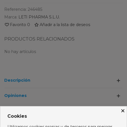
Referencia:
246485
Marca:
LETI PHARMA S.L.U.
Favorito
0
Añadir a la lista de deseos
PRODUCTOS RELACIONADOS
No hay artículos
Descripción
Opiniones
×
LOS CLIENTES QUE COMPRARON ESTE
Cookies
PRODUCTO TAMBIÉN HAN COMPRADO:
Utilizamos cookies propias y de terceros para mejorar